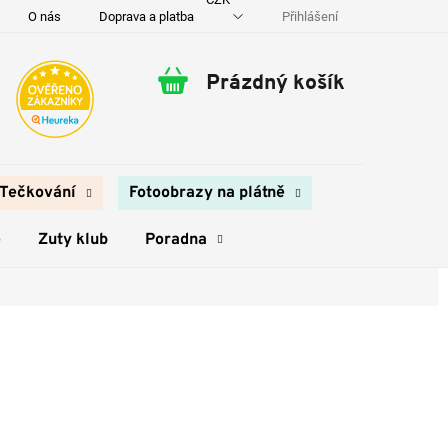
Přihlášení
O nás
Doprava a platba
Kontakty
Prázdný košík
Nákupní
košík
Tečkování
Fotoobrazy na plátně
e
Zuty klub
Poradna