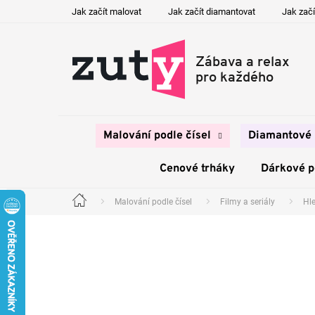
Přejít
Jak začít malovat
Jak začít diamantovat
Jak začí
na
obsah
Malování podle čísel
Diamantové 
Cenové trháky
Dárkové 
Malování podle čísel
Filmy a seriály
Hl
Domů