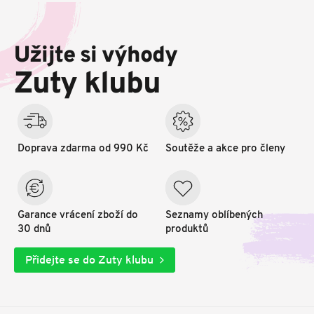
Z
á
p
Užijte si výhody
a
t
Zuty klubu
í
Doprava zdarma od 990 Kč
Soutěže a akce pro členy
Garance vrácení zboží do
Seznamy oblíbených
30 dnů
produktů
Přidejte se do Zuty klubu