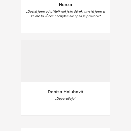
Honza
„Dostal jsem od přítelkyně jako dárek, myslel jsem si
že mě to vůbec nechytne ale opak je pravdou“
Denisa Holubová
„Doporučuju“