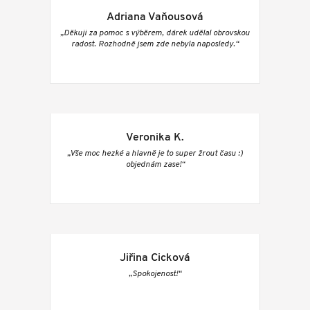
Adriana Vaňousová
„Děkuji za pomoc s výběrem, dárek udělal obrovskou
radost. Rozhodně jsem zde nebyla naposledy.“
Veronika K.
„Vše moc hezké a hlavně je to super žrout času :)
objednám zase!“
Jiřina Cicková
„Spokojenost!“