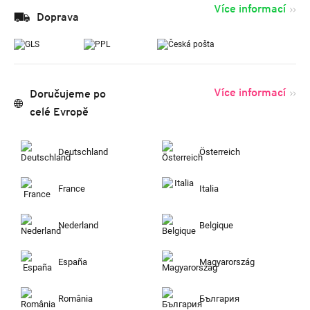
Více informací
Doprava
Více informací
Doručujeme po
celé Evropě
Deutschland
Österreich
France
Italia
Nederland
Belgique
España
Magyarország
România
България