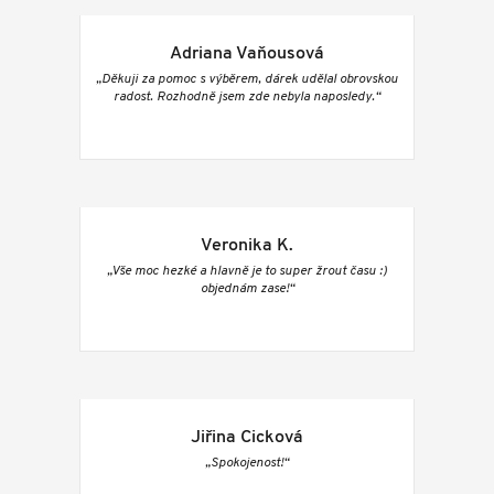
Adriana Vaňousová
„Děkuji za pomoc s výběrem, dárek udělal obrovskou
radost. Rozhodně jsem zde nebyla naposledy.“
Veronika K.
„Vše moc hezké a hlavně je to super žrout času :)
objednám zase!“
Jiřina Cicková
„Spokojenost!“