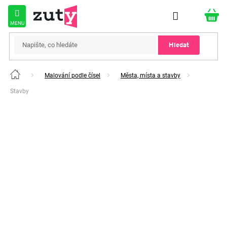
Přejít
na
obsah
Hledat
Malování podle čísel
Města, místa a stavby
Domů
Stavby