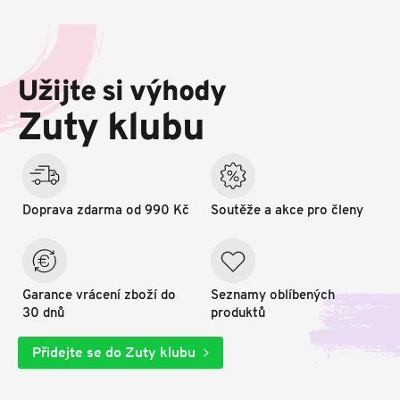
Z
á
p
Užijte si výhody
a
t
Zuty klubu
í
Doprava zdarma od 990 Kč
Soutěže a akce pro členy
Garance vrácení zboží do
Seznamy oblíbených
30 dnů
produktů
Přidejte se do Zuty klubu