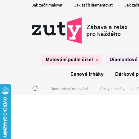
Přejít
Jak začít malovat
Jak začít diamantovat
Jak začí
na
obsah
Malování podle čísel
Diamantové 
Cenové trháky
Dárkové 
Diamantové malování
Filmy a seriály
E
Domů