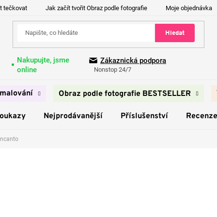
t tečkovat
Jak začít tvořit Obraz podle fotografie
Moje objednávka
Hledat
Nakupujte, jsme
Zákaznická podpora
online
Nonstop 24/7
malování
Obraz podle fotografie BESTSELLER
poukazy
Nejprodávanější
Příslušenství
Recenz
ncanto