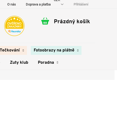
Přihlášení
O nás
Doprava a platba
Kontakty
Prázdný košík
Nákupní
košík
Tečkování
Fotoobrazy na plátně
e
Zuty klub
Poradna