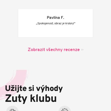
Pavlína F.
„Spokojenost, obraz je krásný“
Zobrazit všechny recenze
Z
á
p
Užijte si výhody
a
t
Zuty klubu
í