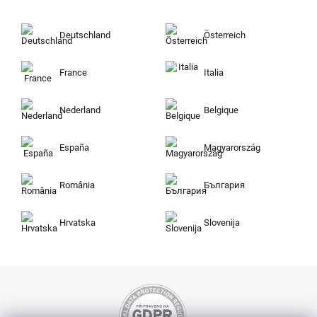
Deutschland
Österreich
France
Italia
Nederland
Belgique
España
Magyarország
România
България
Hrvatska
Slovenija