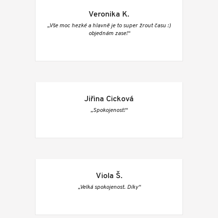
Veronika K.
„Vše moc hezké a hlavně je to super žrout času :)
objednám zase!“
Jiřina Cicková
„Spokojenost!“
Viola Š.
„Velká spokojenost. Díky“