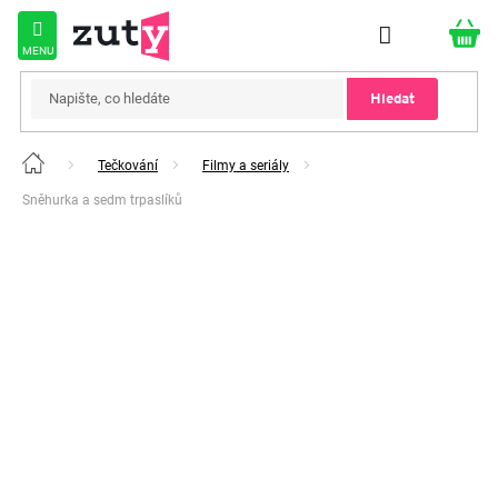
Přejít
na
obsah
Hledat
Tečkování
Filmy a seriály
Domů
Sněhurka a sedm trpaslíků