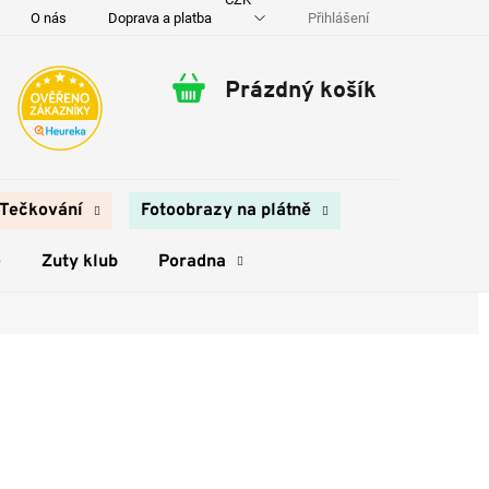
Přihlášení
O nás
Doprava a platba
Kontakty
Prázdný košík
Nákupní
košík
Tečkování
Fotoobrazy na plátně
e
Zuty klub
Poradna