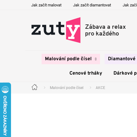
Přejít
Jak začít malovat
Jak začít diamantovat
Jak začí
na
obsah
Malování podle čísel
Diamantové 
Cenové trháky
Dárkové 
Malování podle čísel
AKCE
Domů