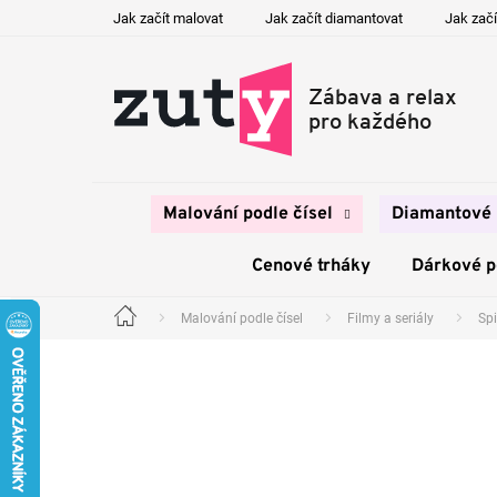
Přejít
Jak začít malovat
Jak začít diamantovat
Jak začí
na
obsah
Malování podle čísel
Diamantové 
Cenové trháky
Dárkové 
Malování podle čísel
Filmy a seriály
Sp
Domů