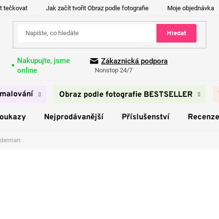
t tečkovat
Jak začít tvořit Obraz podle fotografie
Moje objednávka
Hledat
Nakupujte, jsme
Zákaznická podpora
online
Nonstop 24/7
malování
Obraz podle fotografie BESTSELLER
poukazy
Nejprodávanější
Příslušenství
Recenz
iderman