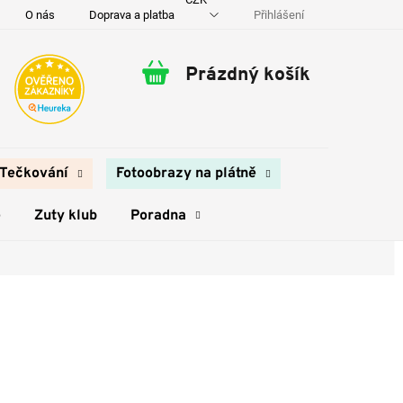
Přihlášení
O nás
Doprava a platba
Kontakty
Prázdný košík
Nákupní
košík
Tečkování
Fotoobrazy na plátně
e
Zuty klub
Poradna