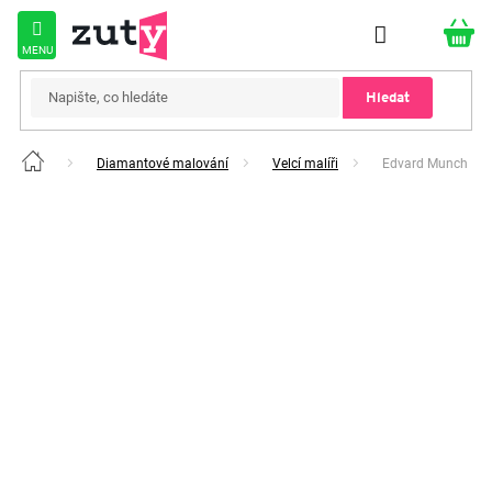
Přejít
na
obsah
Hledat
Diamantové malování
Velcí malíři
Edvard Munch
Domů