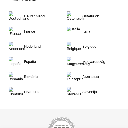
Deutschland
Österreich
France
Italia
Nederland
Belgique
España
Magyarország
România
България
Hrvatska
Slovenija