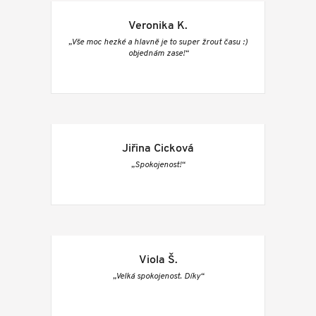
Veronika K.
„Vše moc hezké a hlavně je to super žrout času :)
objednám zase!“
Jiřina Cicková
„Spokojenost!“
Viola Š.
„Velká spokojenost. Díky“