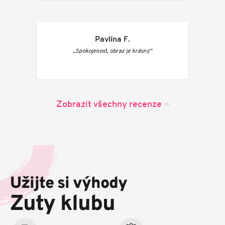
Pavlína F.
„Spokojenost, obraz je krásný“
Zobrazit všechny recenze
Z
á
p
Užijte si výhody
a
t
Zuty klubu
í