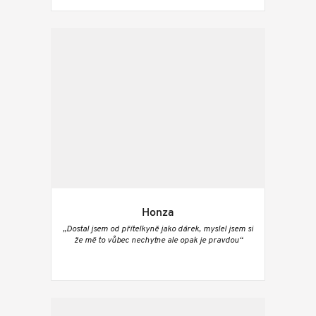
Honza
„Dostal jsem od přítelkyně jako dárek, myslel jsem si
že mě to vůbec nechytne ale opak je pravdou“