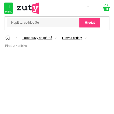
Přejít
na
obsah
Hledat
Fotoobrazy na plátně
Filmy a seriály
Domů
Piráti z Karibiku