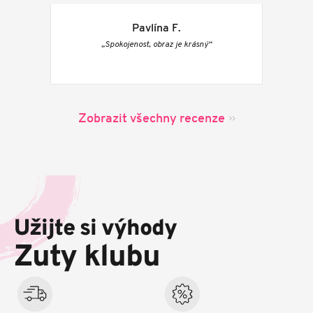
Pavlína F.
„Spokojenost, obraz je krásný“
Zobrazit všechny recenze
Z
á
p
Užijte si výhody
a
t
Zuty klubu
í