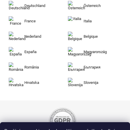
Deutschland
Österreich
France
Italia
Nederland
Belgique
España
Magyarország
România
България
Hrvatska
Slovenija