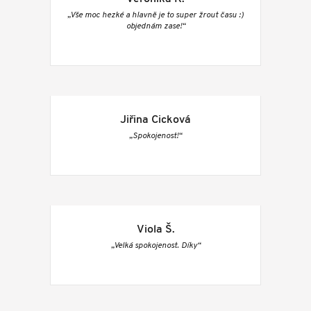
„Vše moc hezké a hlavně je to super žrout času :)
objednám zase!“
Jiřina Cicková
„Spokojenost!“
Viola Š.
„Velká spokojenost. Díky“