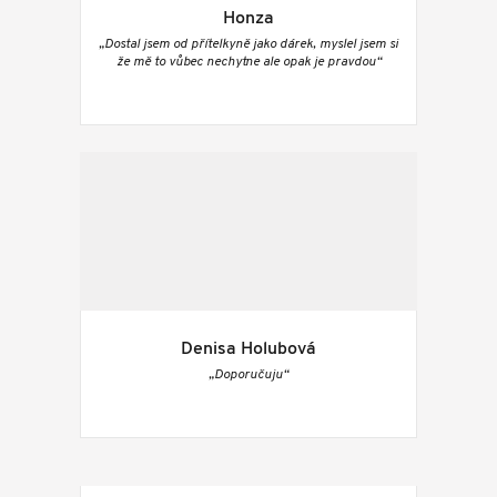
Honza
„Dostal jsem od přítelkyně jako dárek, myslel jsem si
že mě to vůbec nechytne ale opak je pravdou“
Denisa Holubová
„Doporučuju“