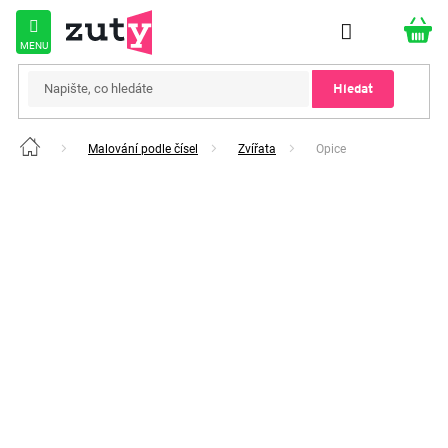
Přejít
na
obsah
Hledat
Malování podle čísel
Zvířata
Opice
Domů