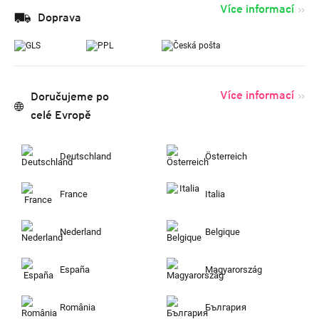
Více informací
Doprava
Více informací
Doručujeme po
celé Evropě
Deutschland
Österreich
France
Italia
Nederland
Belgique
España
Magyarország
România
България