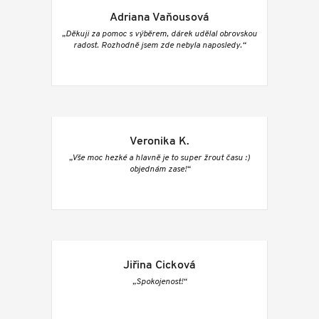
Adriana Vaňousová
„Děkuji za pomoc s výběrem, dárek udělal obrovskou
radost. Rozhodně jsem zde nebyla naposledy.“
Veronika K.
„Vše moc hezké a hlavně je to super žrout času :)
objednám zase!“
Jiřina Cicková
„Spokojenost!“