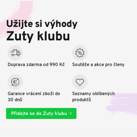
Z
á
p
Užijte si výhody
a
t
Zuty klubu
í
Doprava zdarma od 990 Kč
Soutěže a akce pro členy
Garance vrácení zboží do
Seznamy oblíbených
30 dnů
produktů
Přidejte se do Zuty klubu