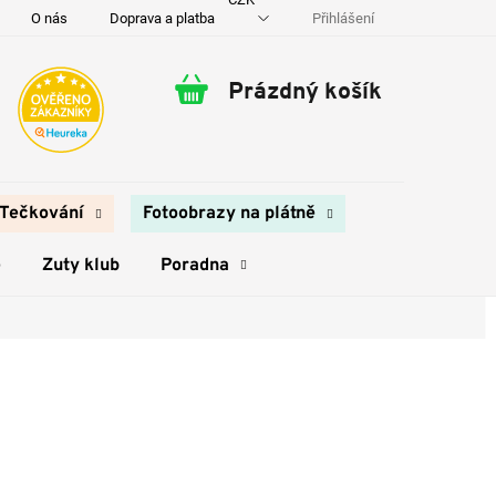
Přihlášení
O nás
Doprava a platba
Kontakty
Prázdný košík
Nákupní
košík
Tečkování
Fotoobrazy na plátně
e
Zuty klub
Poradna