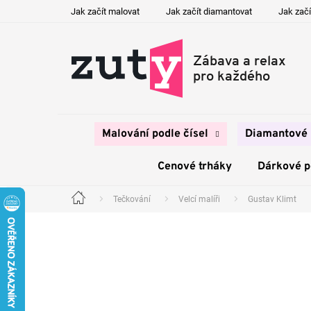
Přejít
Jak začít malovat
Jak začít diamantovat
Jak začí
na
obsah
Malování podle čísel
Diamantové 
Cenové trháky
Dárkové 
Tečkování
Velcí malíři
Gustav Klimt
Domů