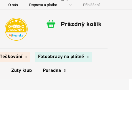
Přihlášení
O nás
Doprava a platba
Kontakty
Prázdný košík
Nákupní
košík
Tečkování
Fotoobrazy na plátně
e
Zuty klub
Poradna