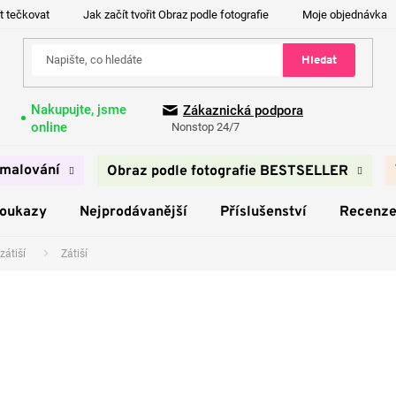
t tečkovat
Jak začít tvořit Obraz podle fotografie
Moje objednávka
Hledat
Nakupujte, jsme
Zákaznická podpora
online
Nonstop 24/7
malování
Obraz podle fotografie BESTSELLER
poukazy
Nejprodávanější
Příslušenství
Recenz
zátiší
Zátiší