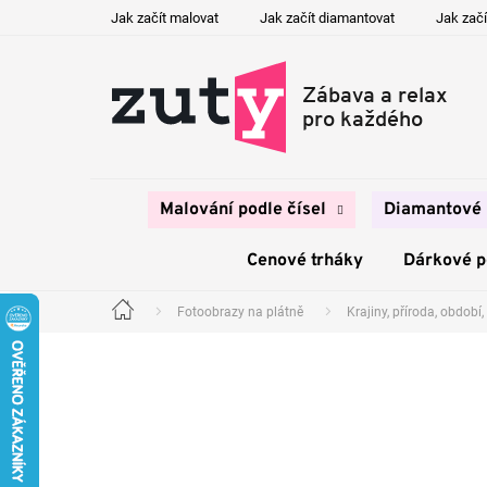
Přejít
Jak začít malovat
Jak začít diamantovat
Jak začí
na
obsah
Malování podle čísel
Diamantové 
Cenové trháky
Dárkové 
Fotoobrazy na plátně
Krajiny, příroda, období, 
Domů