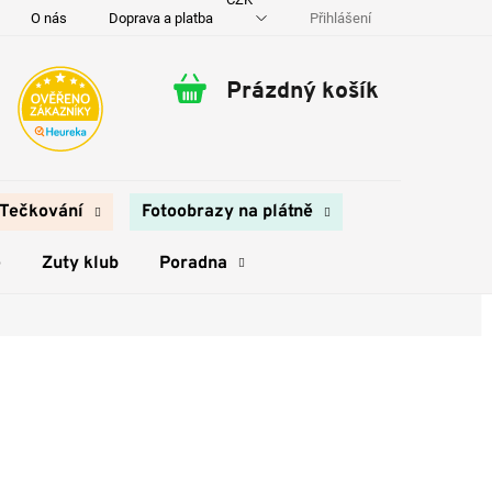
Přihlášení
O nás
Doprava a platba
Kontakty
Prázdný košík
Nákupní
košík
Tečkování
Fotoobrazy na plátně
e
Zuty klub
Poradna