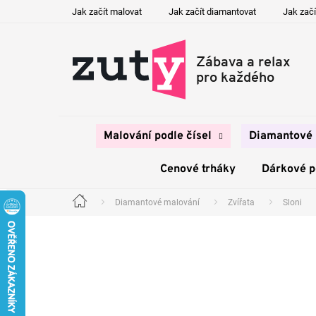
Přejít
Jak začít malovat
Jak začít diamantovat
Jak začí
na
obsah
Malování podle čísel
Diamantové 
Cenové trháky
Dárkové 
Diamantové malování
Zvířata
Sloni
Domů