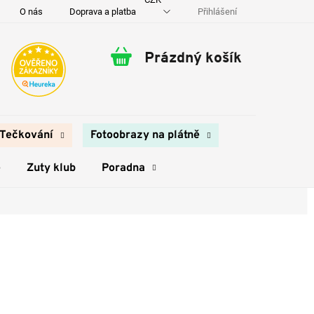
Přihlášení
O nás
Doprava a platba
Kontakty
Prázdný košík
Nákupní
košík
Tečkování
Fotoobrazy na plátně
e
Zuty klub
Poradna