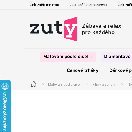
Přejít
Jak začít malovat
Jak začít diamantovat
Jak začí
na
obsah
Malování podle čísel
Diamantové 
Cenové trháky
Dárkové 
Malování podle čísel
Filmy a seriály
Th
Domů