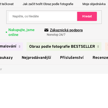
t tečkovat
Jak začít tvořit Obraz podle fotografie
Moje objednávka
Hledat
Nakupujte, jsme
Zákaznická podpora
online
Nonstop 24/7
malování
Obraz podle fotografie BESTSELLER
poukazy
Nejprodávanější
Příslušenství
Recenz
or