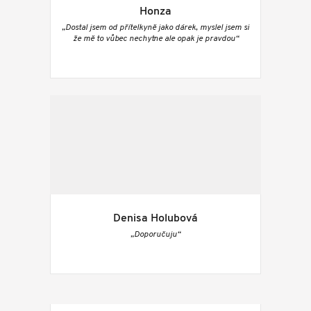
Honza
„Dostal jsem od přítelkyně jako dárek, myslel jsem si
že mě to vůbec nechytne ale opak je pravdou“
Denisa Holubová
„Doporučuju“