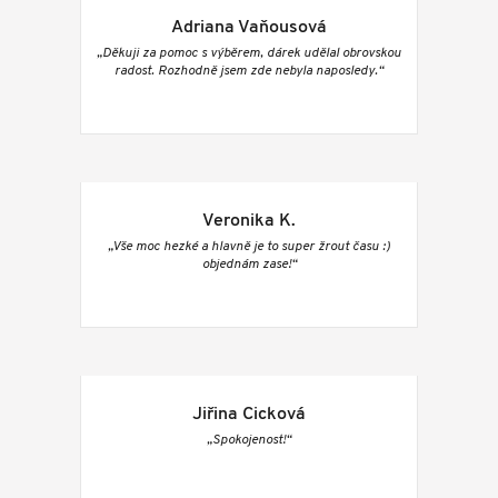
Adriana Vaňousová
„Děkuji za pomoc s výběrem, dárek udělal obrovskou
radost. Rozhodně jsem zde nebyla naposledy.“
Veronika K.
„Vše moc hezké a hlavně je to super žrout času :)
objednám zase!“
Jiřina Cicková
„Spokojenost!“