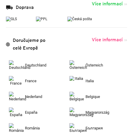
Více informací
Doprava
Více informací
Doručujeme po
celé Evropě
Deutschland
Österreich
France
Italia
Nederland
Belgique
España
Magyarország
România
България