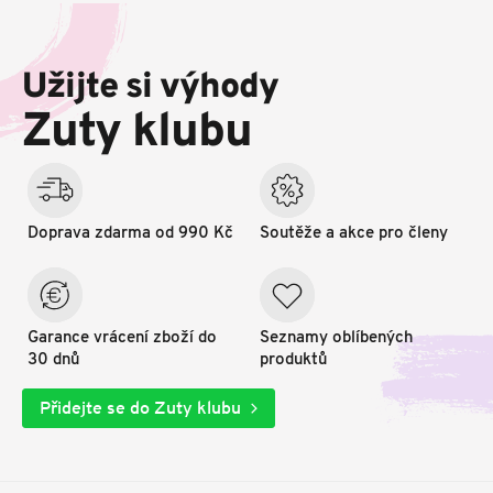
Z
á
p
Užijte si výhody
a
t
Zuty klubu
í
Doprava zdarma od 990 Kč
Soutěže a akce pro členy
Garance vrácení zboží do
Seznamy oblíbených
30 dnů
produktů
Přidejte se do Zuty klubu