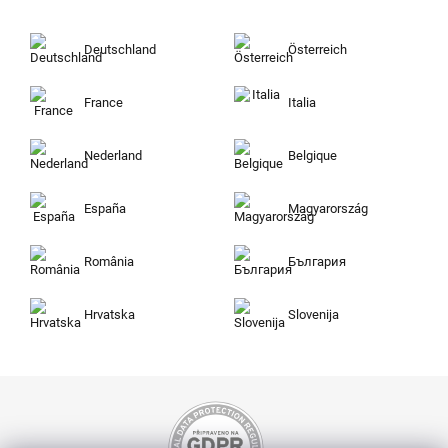
Deutschland
Österreich
France
Italia
Nederland
Belgique
España
Magyarország
România
България
Hrvatska
Slovenija