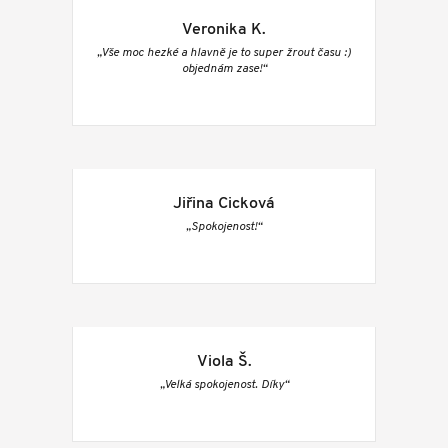
Veronika K.
„Vše moc hezké a hlavně je to super žrout času :)
objednám zase!“
Jiřina Cicková
„Spokojenost!“
Viola Š.
„Velká spokojenost. Díky“