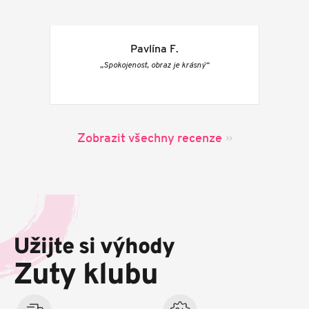
Pavlína F.
„Spokojenost, obraz je krásný“
Zobrazit všechny recenze
Z
á
p
Užijte si výhody
a
t
Zuty klubu
í