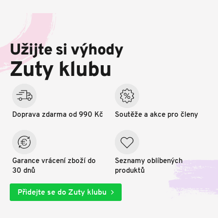
Z
á
p
Užijte si výhody
a
t
Zuty klubu
í
Doprava zdarma od 990 Kč
Soutěže a akce pro členy
Garance vrácení zboží do
Seznamy oblíbených
30 dnů
produktů
Přidejte se do Zuty klubu