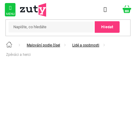
Přejít
na
obsah
Hledat
Malování podle čísel
Lidé a osobnosti
Domů
Zpěváci a herci