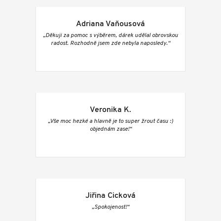
Adriana Vaňousová
„Děkuji za pomoc s výběrem, dárek udělal obrovskou
radost. Rozhodně jsem zde nebyla naposledy.“
Veronika K.
„Vše moc hezké a hlavně je to super žrout času :)
objednám zase!“
Jiřina Cicková
„Spokojenost!“