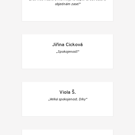
objednám zase!“
Jiřina Cicková
„Spokojenost!“
Viola Š.
„Velká spokojenost. Díky“