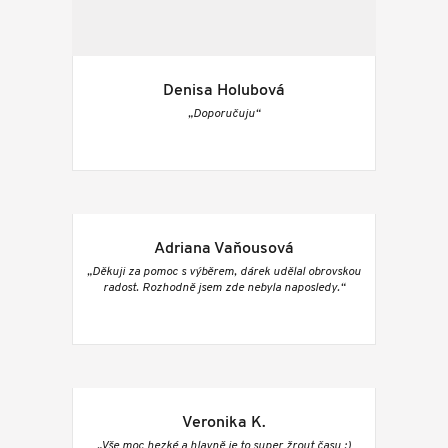
Denisa Holubová
„Doporučuju“
Adriana Vaňousová
„Děkuji za pomoc s výběrem, dárek udělal obrovskou
radost. Rozhodně jsem zde nebyla naposledy.“
Veronika K.
„Vše moc hezké a hlavně je to super žrout času :)