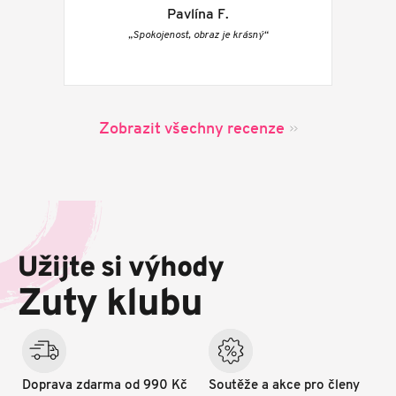
Pavlína F.
„Spokojenost, obraz je krásný“
Zobrazit všechny recenze
Z
á
p
Užijte si výhody
a
t
Zuty klubu
í
Doprava zdarma od 990 Kč
Soutěže a akce pro členy