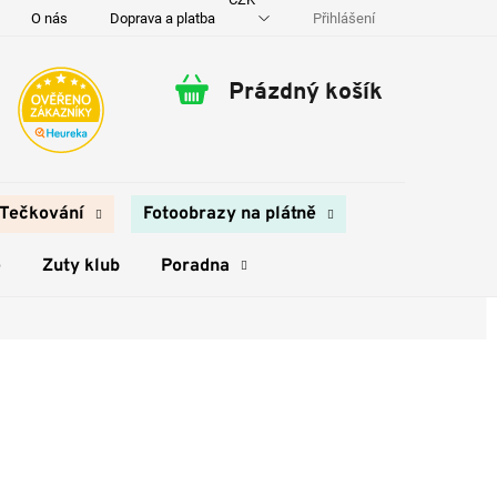
Přihlášení
O nás
Doprava a platba
Kontakty
Prázdný košík
Nákupní
košík
Tečkování
Fotoobrazy na plátně
e
Zuty klub
Poradna