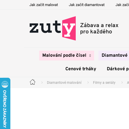
Přejít
Jak začít malovat
Jak začít diamantovat
Jak začí
na
obsah
Malování podle čísel
Diamantové 
Cenové trháky
Dárkové 
Diamantové malování
Filmy a seriály
A
Domů