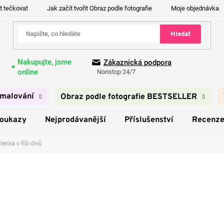
t tečkovat
Jak začít tvořit Obraz podle fotografie
Moje objednávka
Hledat
Nakupujte, jsme
Zákaznická podpora
online
Nonstop 24/7
malování
Obraz podle fotografie BESTSELLER
poukazy
Nejprodávanější
Příslušenství
Recenz
lenka v říši divů