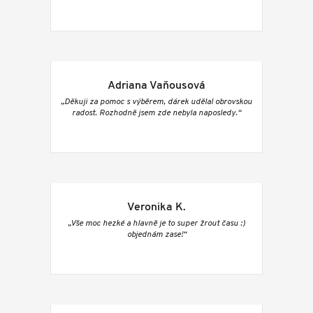
Adriana Vaňousová
„Děkuji za pomoc s výběrem, dárek udělal obrovskou
radost. Rozhodně jsem zde nebyla naposledy.“
Veronika K.
„Vše moc hezké a hlavně je to super žrout času :)
objednám zase!“