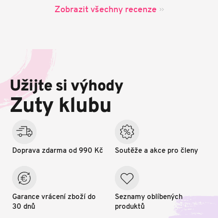
Zobrazit všechny recenze
Z
á
p
Užijte si výhody
a
t
Zuty klubu
í
Doprava zdarma od 990 Kč
Soutěže a akce pro členy
Garance vrácení zboží do
Seznamy oblíbených
30 dnů
produktů