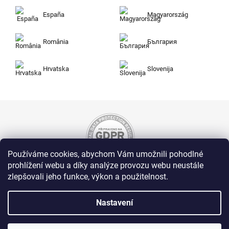
España
Magyarország
România
България
Hrvatska
Slovenija
Používáme cookies, abychom Vám umožnili pohodlné
prohlížení webu a díky analýze provozu webu neustále
zlepšovali jeho funkce, výkon a použitelnost.
Nakupujte na Zuty bezpečně a bez obav. Díky
HTTPS protokolu jsou Vaše citlivá data v
naprostém bezpečí, veškeré informace mezi
Nastavení
prohlížečem a serverem se přenášejí v
zašifrované podobě.