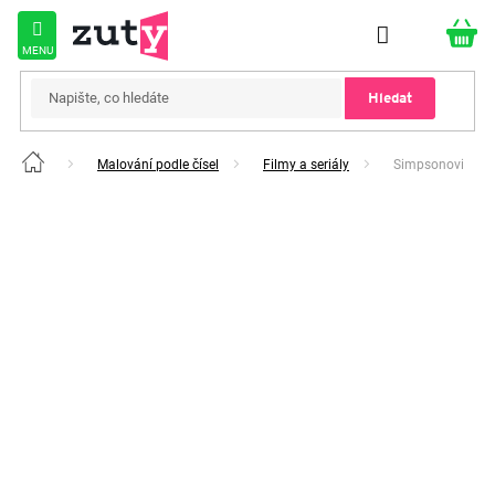
Přejít
na
obsah
Hledat
Malování podle čísel
Filmy a seriály
Simpsonovi
Domů