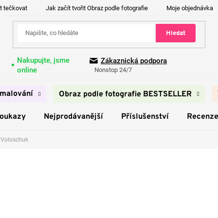
t tečkovat
Jak začít tvořit Obraz podle fotografie
Moje objednávka
Hledat
Nakupujte, jsme
Zákaznická podpora
online
Nonstop 24/7
malování
Obraz podle fotografie BESTSELLER
poukazy
Nejprodávanější
Příslušenství
Recenz
 Voloschuk