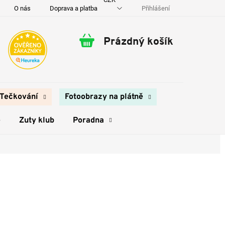
Přihlášení
O nás
Doprava a platba
Kontakty
Prázdný košík
Nákupní
košík
Tečkování
Fotoobrazy na plátně
e
Zuty klub
Poradna