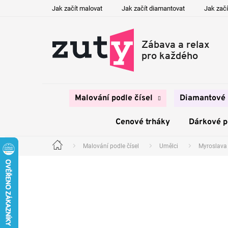
Přejít
Jak začít malovat
Jak začít diamantovat
Jak začí
na
obsah
Malování podle čísel
Diamantové 
Cenové trháky
Dárkové 
Malování podle čísel
Umělci
Myroslava
Domů