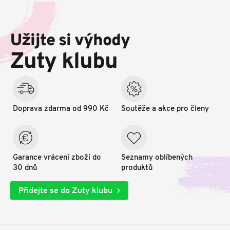
Z
á
p
Užijte si výhody
a
t
Zuty klubu
í
Doprava zdarma od 990 Kč
Soutěže a akce pro členy
Garance vrácení zboží do
Seznamy oblíbených
30 dnů
produktů
Přidejte se do Zuty klubu