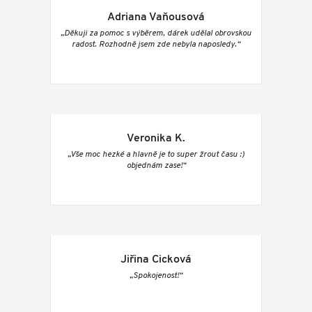
Adriana Vaňousová
„Děkuji za pomoc s výběrem, dárek udělal obrovskou
radost. Rozhodně jsem zde nebyla naposledy.“
Veronika K.
„Vše moc hezké a hlavně je to super žrout času :)
objednám zase!“
Jiřina Cicková
„Spokojenost!“