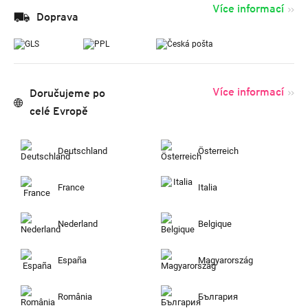
Více informací
Doprava
Více informací
Doručujeme po
celé Evropě
Deutschland
Österreich
France
Italia
Nederland
Belgique
España
Magyarország
România
България