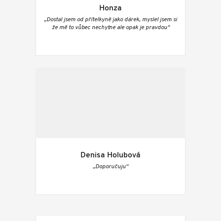
Honza
„Dostal jsem od přítelkyně jako dárek, myslel jsem si
že mě to vůbec nechytne ale opak je pravdou“
Denisa Holubová
„Doporučuju“