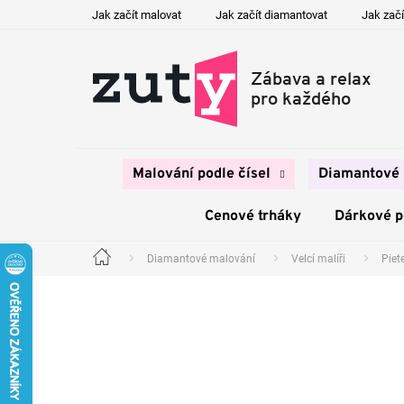
Přejít
Jak začít malovat
Jak začít diamantovat
Jak začí
na
obsah
Malování podle čísel
Diamantové 
Cenové trháky
Dárkové 
Diamantové malování
Velcí malíři
Piet
Domů