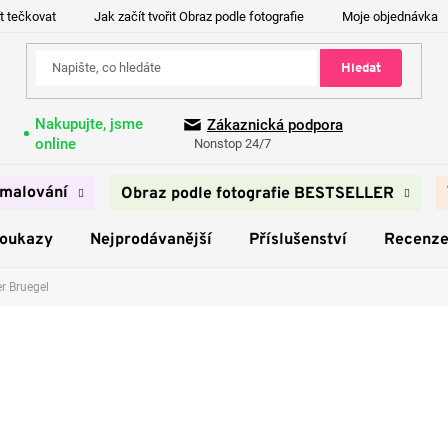
t tečkovat
Jak začít tvořit Obraz podle fotografie
Moje objednávka
Hledat
Nakupujte, jsme
Zákaznická podpora
online
Nonstop 24/7
malování
Obraz podle fotografie BESTSELLER
poukazy
Nejprodávanější
Příslušenství
Recenz
er Bruegel