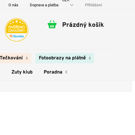
Přihlášení
O nás
Doprava a platba
Kontakty
Prázdný košík
Nákupní
košík
Tečkování
Fotoobrazy na plátně
e
Zuty klub
Poradna