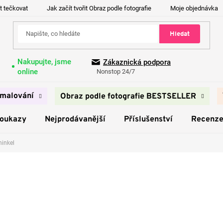
t tečkovat
Jak začít tvořit Obraz podle fotografie
Moje objednávka
Hledat
Nakupujte, jsme
Zákaznická podpora
online
Nonstop 24/7
malování
Obraz podle fotografie BESTSELLER
poukazy
Nejprodávanější
Příslušenství
Recenz
hinkel