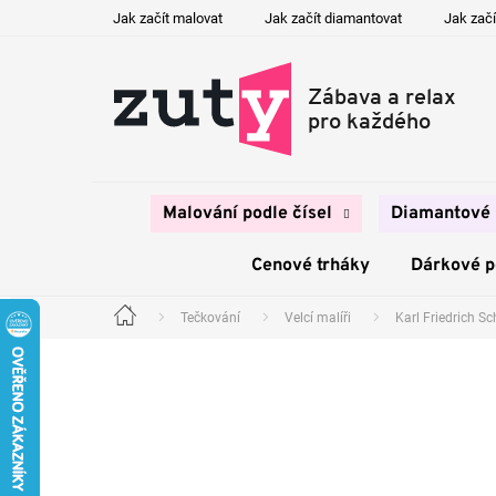
Přejít
Jak začít malovat
Jak začít diamantovat
Jak začí
na
obsah
Malování podle čísel
Diamantové 
Cenové trháky
Dárkové 
Tečkování
Velcí malíři
Karl Friedrich Sc
Domů