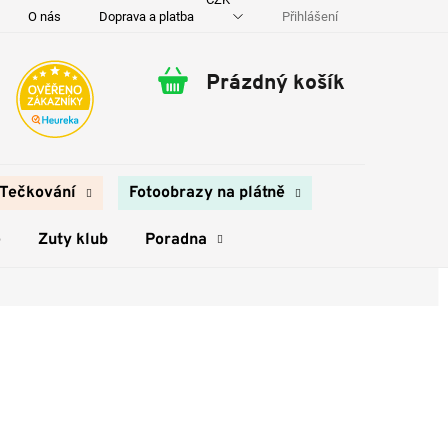
Přihlášení
O nás
Doprava a platba
Kontakty
Prázdný košík
Nákupní
košík
Tečkování
Fotoobrazy na plátně
e
Zuty klub
Poradna