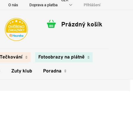
Přihlášení
O nás
Doprava a platba
Kontakty
Prázdný košík
Nákupní
košík
Tečkování
Fotoobrazy na plátně
e
Zuty klub
Poradna