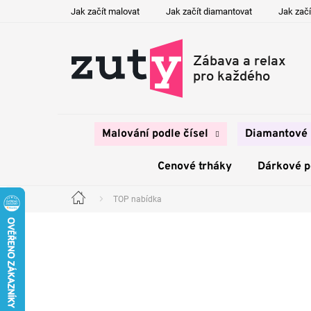
Přejít
Jak začít malovat
Jak začít diamantovat
Jak začí
na
obsah
Malování podle čísel
Diamantové 
Cenové trháky
Dárkové 
TOP nabídka
Domů