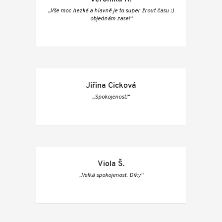
„Vše moc hezké a hlavně je to super žrout času :)
objednám zase!“
Jiřina Cicková
„Spokojenost!“
Viola Š.
„Velká spokojenost. Díky“