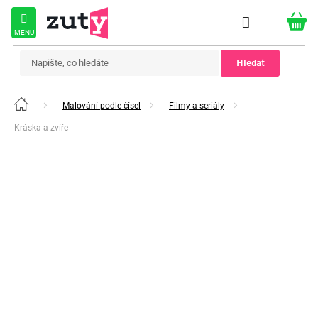
Přejít
na
obsah
Hledat
Malování podle čísel
Filmy a seriály
Domů
Kráska a zvíře