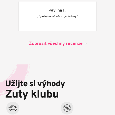
Pavlína F.
„Spokojenost, obraz je krásný“
Zobrazit všechny recenze
Z
á
p
Užijte si výhody
a
t
Zuty klubu
í