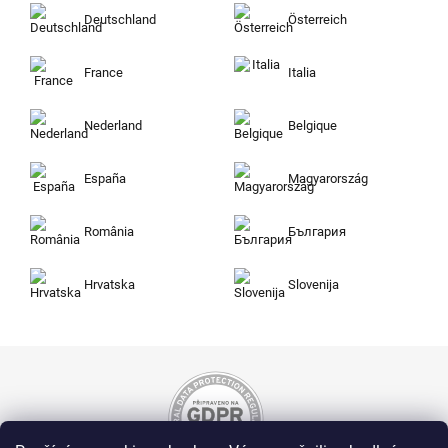
Deutschland
Österreich
France
Italia
Nederland
Belgique
España
Magyarország
România
България
Hrvatska
Slovenija