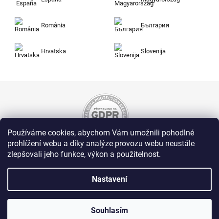
România
България
Hrvatska
Slovenija
Používáme cookies, abychom Vám umožnili pohodlné
prohlížení webu a díky analýze provozu webu neustále
zlepšovali jeho funkce, výkon a použitelnost.
Nakupujte na Zuty bezpečně a bez obav. Díky
HTTPS protokolu jsou Vaše citlivá data v
naprostém bezpečí, veškeré informace mezi
Nastavení
prohlížečem a serverem se přenášejí v
zašifrované podobě.
Souhlasím
Zuty, Westlogic s.r.o., Olomoucká 267/29, Opava, 746 01