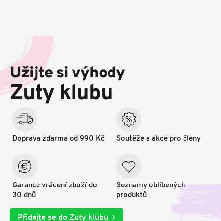
Z
á
p
Užijte si výhody
a
t
Zuty klubu
í
Doprava zdarma od 990 Kč
Soutěže a akce pro členy
Garance vrácení zboží do
Seznamy oblíbených
30 dnů
produktů
Přidejte se do Zuty klubu