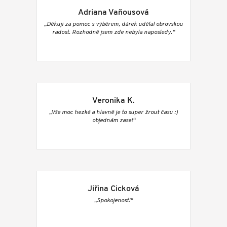
Adriana Vaňousová
„Děkuji za pomoc s výběrem, dárek udělal obrovskou
radost. Rozhodně jsem zde nebyla naposledy.“
Veronika K.
„Vše moc hezké a hlavně je to super žrout času :)
objednám zase!“
Jiřina Cicková
„Spokojenost!“