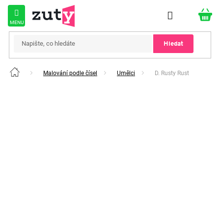
Přejít
na
obsah
Hledat
Malování podle čísel
Umělci
D. Rusty Rust
Domů