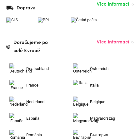
Více informací
Doprava
Více informací
Doručujeme po
celé Evropě
Deutschland
Österreich
France
Italia
Nederland
Belgique
España
Magyarország
România
България