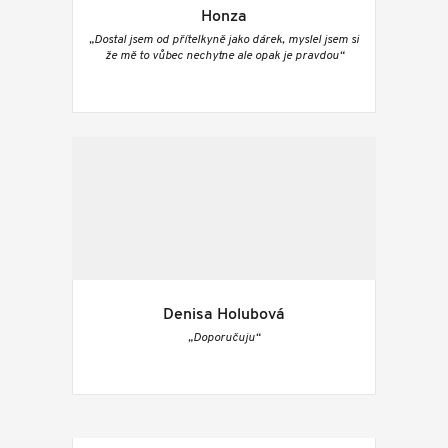
Honza
„Dostal jsem od přítelkyně jako dárek, myslel jsem si
že mě to vůbec nechytne ale opak je pravdou“
Denisa Holubová
„Doporučuju“