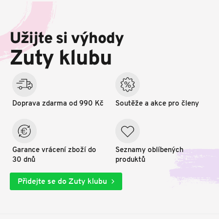
Z
á
p
Užijte si výhody
a
t
Zuty klubu
í
Doprava zdarma od 990 Kč
Soutěže a akce pro členy
Garance vrácení zboží do
Seznamy oblíbených
30 dnů
produktů
Přidejte se do Zuty klubu