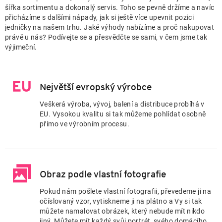
n
šířka sortimentu a dokonalý servis. Toho se pevně držíme a navíc
n
přicházíme s dalšími nápady, jak si ještě více upevnit pozici
í
jedničky na našem trhu. Jaké výhody nabízíme a proč nakupovat
p
právě u nás? Podívejte se a přesvědčte se sami, v čem jsme tak
výjimeční.
a
n
e
l
Největší evropský výrobce
Veškerá výroba, vývoj, balení a distribuce probíhá v
EU. Vysokou kvalitu si tak můžeme pohlídat osobně
přímo ve výrobním procesu.
Obraz podle vlastní fotografie
Pokud nám pošlete vlastní fotografii, převedeme ji na
očíslovaný vzor, vytiskneme ji na plátno a Vy si tak
můžete namalovat obrázek, který nebude mít nikdo
jiný. Můžete mít každý svůj portrét, svého domácího