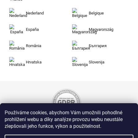
Nederland
Belgique
España
Magyarország
România
България
Hrvatska
Slovenija
Používáme cookies, abychom Vám umožnili pohodlné
prohlížení webu a díky analýze provozu webu neustále
zlepšovali jeho funkce, výkon a použitelnost.
Nakupujte na Zuty bezpečně a bez obav. Díky
HTTPS protokolu jsou Vaše citlivá data v