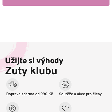
Z
á
p
Užijte si výhody
a
t
Zuty klubu
í
Doprava zdarma od 990 Kč
Soutěže a akce pro členy