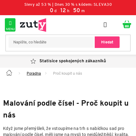
Přejít
Slevy až 53 % | Dnes 30 % s kódem: SLEVA30
na
0
:
12
:
50
d
h
m
obsah
Hledat
Statisíce spokojených zákazníků
Poradna
Proč koupit u nás
Domů
P
Malování podle čísel - Proč koupit u
o
s
nás
t
r
Když jsme přemýšleli, že vstoupíme na trh s nabídkou sad pro
a
malování podle čísel, měli jsme na mysli to nejdůležitější: kvalita,