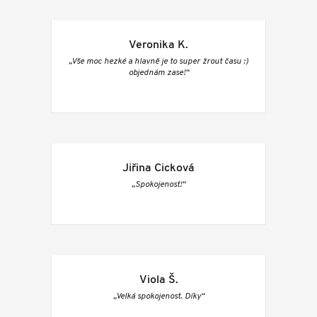
Veronika K.
„Vše moc hezké a hlavně je to super žrout času :)
objednám zase!“
Jiřina Cicková
„Spokojenost!“
Viola Š.
„Velká spokojenost. Díky“