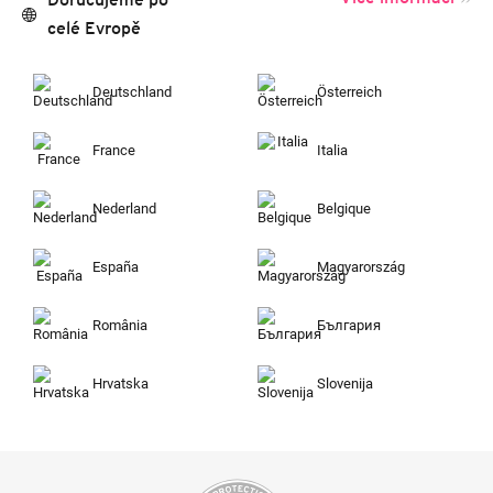
celé Evropě
Deutschland
Österreich
France
Italia
Nederland
Belgique
España
Magyarország
România
България
Hrvatska
Slovenija