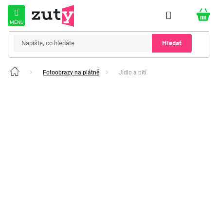
Přejít
na
obsah
Hledat
Fotoobrazy na plátně
Jídlo a pití
Domů