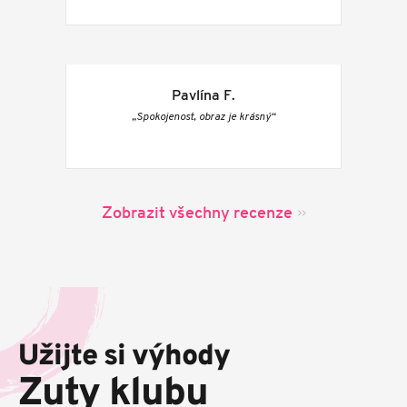
Pavlína F.
„Spokojenost, obraz je krásný“
Zobrazit všechny recenze
Z
á
p
Užijte si výhody
a
t
Zuty klubu
í