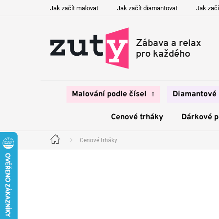
Přejít
Jak začít malovat
Jak začít diamantovat
Jak začí
na
obsah
Malování podle čísel
Diamantové 
Cenové trháky
Dárkové 
Cenové trháky
Domů