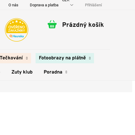
Přihlášení
O nás
Doprava a platba
Kontakty
Prázdný košík
Nákupní
košík
Tečkování
Fotoobrazy na plátně
e
Zuty klub
Poradna