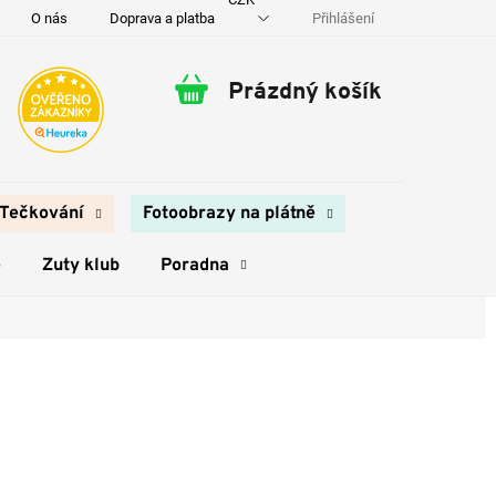
Přihlášení
O nás
Doprava a platba
Kontakty
Prázdný košík
Nákupní
košík
Tečkování
Fotoobrazy na plátně
e
Zuty klub
Poradna