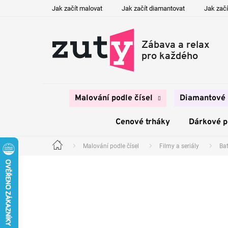
Přejít
Jak začít malovat
Jak začít diamantovat
Jak začí
na
obsah
Malování podle čísel
Diamantové 
Cenové trháky
Dárkové 
Malování podle čísel
Filmy a seriály
Ba
Domů