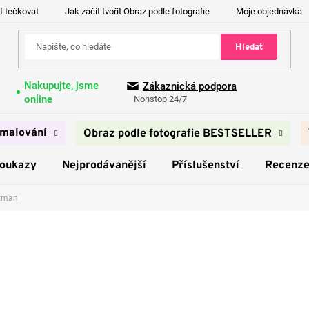
t tečkovat
Jak začít tvořit Obraz podle fotografie
Moje objednávka
Hledat
Nakupujte, jsme
Zákaznická podpora
online
Nonstop 24/7
malování
Obraz podle fotografie BESTSELLER
poukazy
Nejprodávanější
Příslušenství
Recenz
tman