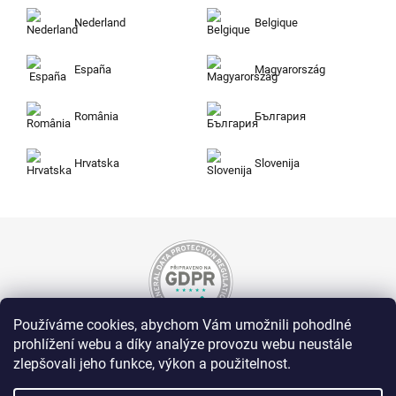
Nederland
Belgique
España
Magyarország
România
България
Hrvatska
Slovenija
Používáme cookies, abychom Vám umožnili pohodlné
prohlížení webu a díky analýze provozu webu neustále
Nakupujte na Zuty bezpečně a bez obav. Díky
zlepšovali jeho funkce, výkon a použitelnost.
HTTPS protokolu jsou Vaše citlivá data v
naprostém bezpečí, veškeré informace mezi
prohlížečem a serverem se přenášejí v