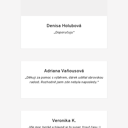
Denisa Holubová
„Doporučuju“
Adriana Vaňousová
„Děkuji za pomoc s výběrem, dárek udělal obrovskou
radost. Rozhodně jsem zde nebyla naposledy.“
Veronika K.
„Vše moc hezké a hlavně je to super žrout času :)