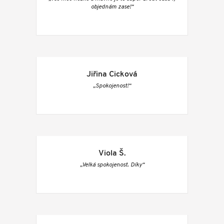
objednám zase!“
Jiřina Cicková
„Spokojenost!“
Viola Š.
„Velká spokojenost. Díky“