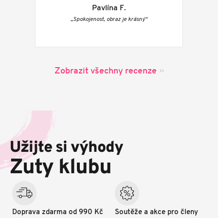
Pavlína F.
„Spokojenost, obraz je krásný“
Zobrazit všechny recenze
Z
á
p
Užijte si výhody
a
t
Zuty klubu
í
Doprava zdarma od 990 Kč
Soutěže a akce pro členy