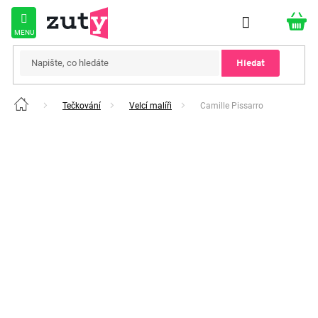
Přejít
na
obsah
Hledat
Tečkování
Velcí malíři
Camille Pissarro
Domů