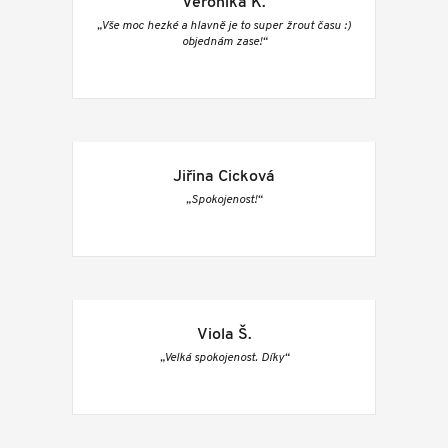
Veronika K.
„Vše moc hezké a hlavně je to super žrout času :)
objednám zase!“
Jiřina Cicková
„Spokojenost!“
Viola Š.
„Velká spokojenost. Díky“