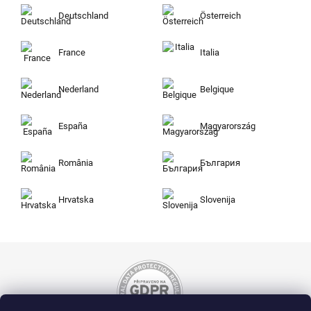
Deutschland
Österreich
France
Italia
Nederland
Belgique
España
Magyarország
România
България
Hrvatska
Slovenija