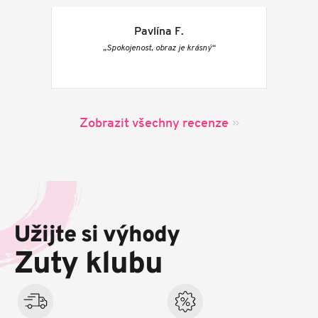
Pavlína F.
„Spokojenost, obraz je krásný“
Zobrazit všechny recenze
Z
á
p
Užijte si výhody
a
t
Zuty klubu
í