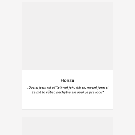
Honza
„Dostal jsem od přítelkyně jako dárek, myslel jsem si
že mě to vůbec nechytne ale opak je pravdou“