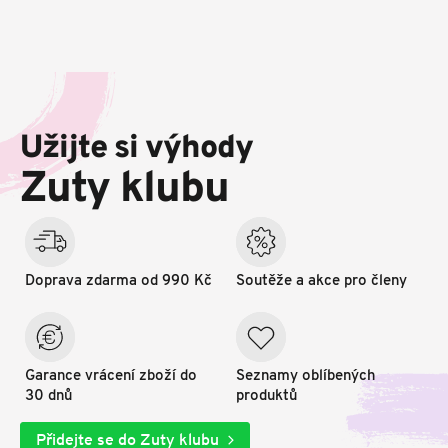
Z
á
p
Užijte si výhody
a
t
Zuty klubu
í
Doprava zdarma od 990 Kč
Soutěže a akce pro členy
Garance vrácení zboží do
Seznamy oblíbených
30 dnů
produktů
Přidejte se do Zuty klubu