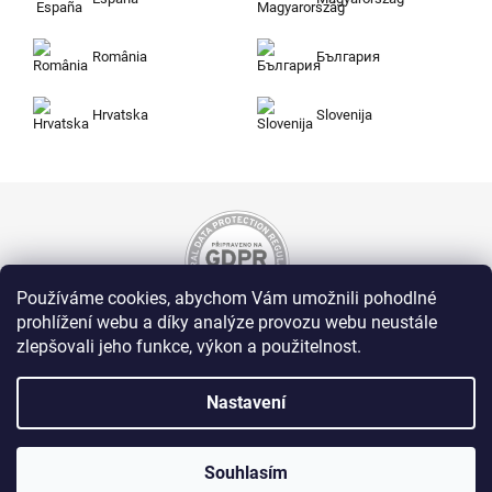
România
България
Hrvatska
Slovenija
Používáme cookies, abychom Vám umožnili pohodlné
prohlížení webu a díky analýze provozu webu neustále
zlepšovali jeho funkce, výkon a použitelnost.
Nakupujte na Zuty bezpečně a bez obav. Díky
HTTPS protokolu jsou Vaše citlivá data v
naprostém bezpečí, veškeré informace mezi
Nastavení
prohlížečem a serverem se přenášejí v
zašifrované podobě.
Souhlasím
Zuty, Westlogic s.r.o., Olomoucká 267/29, Opava, 746 01