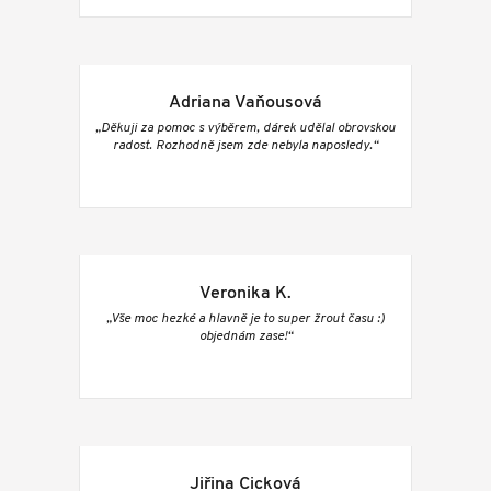
Adriana Vaňousová
„Děkuji za pomoc s výběrem, dárek udělal obrovskou
radost. Rozhodně jsem zde nebyla naposledy.“
Veronika K.
„Vše moc hezké a hlavně je to super žrout času :)
objednám zase!“
Jiřina Cicková