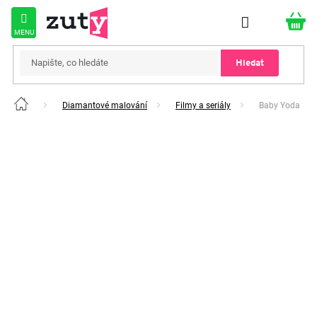
Přejít
na
obsah
Hledat
Diamantové malování
Filmy a seriály
Baby Yoda
Domů