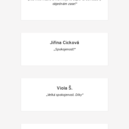
objednám zase!“
Jiřina Cicková
„Spokojenost!“
Viola Š.
„Velká spokojenost. Díky“