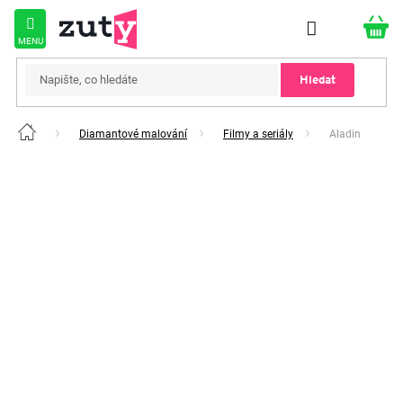
Přejít
na
obsah
Hledat
Diamantové malování
Filmy a seriály
Aladin
Domů