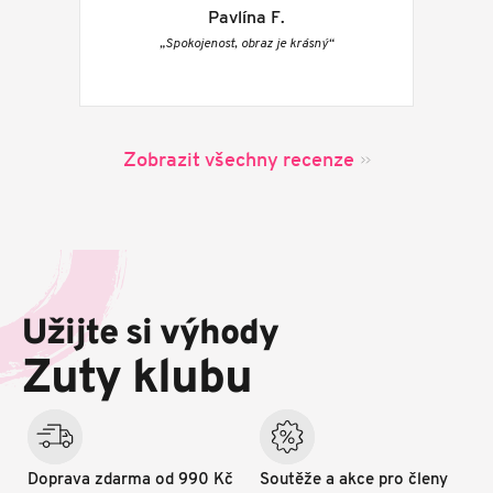
Pavlína F.
„Spokojenost, obraz je krásný“
Zobrazit všechny recenze
Z
á
p
Užijte si výhody
a
t
Zuty klubu
í
Doprava zdarma od 990 Kč
Soutěže a akce pro členy