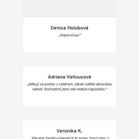
Denisa Holubová
„Doporučuju“
Adriana Vaňousová
„Děkuji za pomoc s výběrem, dárek udělal obrovskou
radost. Rozhodně jsem zde nebyla naposledy.“
Veronika K.
„Vše moc hezké a hlavně je to super žrout času :)