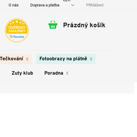
Přihlášení
O nás
Doprava a platba
Kontakty
Prázdný košík
Nákupní
košík
Tečkování
Fotoobrazy na plátně
e
Zuty klub
Poradna