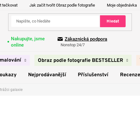
t tečkovat
Jak začít tvořit Obraz podle fotografie
Moje objednávka
Hledat
Nakupujte, jsme
Zákaznická podpora
online
Nonstop 24/7
malování
Obraz podle fotografie BESTSELLER
poukazy
Nejprodávanější
Příslušenství
Recenz
trážci galaxie