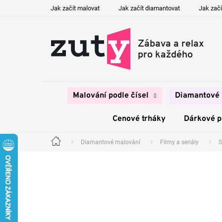
Přejít
Jak začít malovat
Jak začít diamantovat
Jak začí
na
obsah
Malování podle čísel
Diamantové 
Cenové trháky
Dárkové 
Diamantové malování
Filmy a seriály
S
Domů