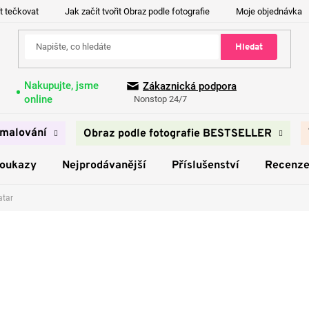
t tečkovat
Jak začít tvořit Obraz podle fotografie
Moje objednávka
Hledat
Nakupujte, jsme
Zákaznická podpora
online
Nonstop 24/7
malování
Obraz podle fotografie BESTSELLER
poukazy
Nejprodávanější
Příslušenství
Recenz
atar