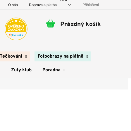
Přihlášení
O nás
Doprava a platba
Kontakty
Prázdný košík
Nákupní
košík
Tečkování
Fotoobrazy na plátně
e
Zuty klub
Poradna