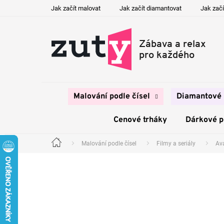
Přejít
Jak začít malovat
Jak začít diamantovat
Jak začí
na
obsah
Malování podle čísel
Diamantové 
Cenové trháky
Dárkové 
Malování podle čísel
Filmy a seriály
Av
Domů