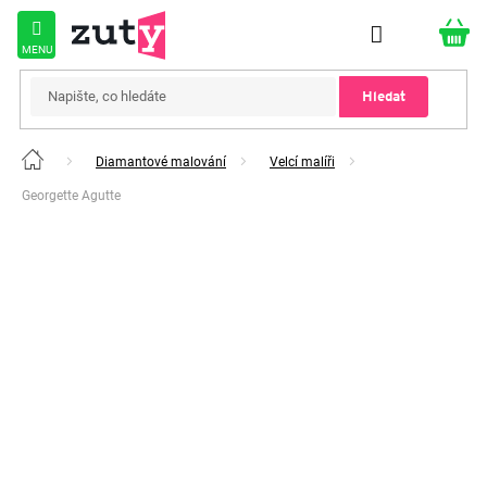
Přejít
na
obsah
Hledat
Diamantové malování
Velcí malíři
Domů
Georgette Agutte