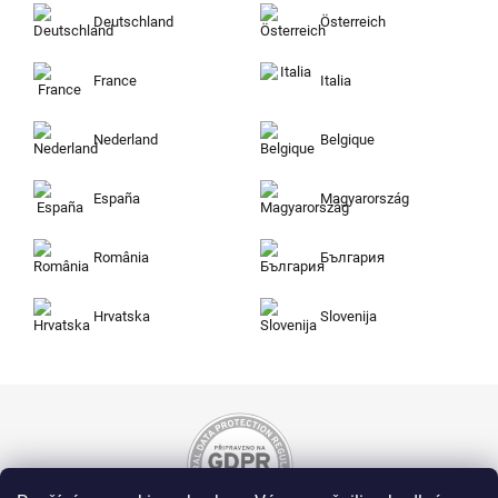
Deutschland
Österreich
France
Italia
Nederland
Belgique
España
Magyarország
România
България
Hrvatska
Slovenija