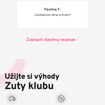
Pavlína F.
„Spokojenost, obraz je krásný“
Zobrazit všechny recenze
Z
á
p
Užijte si výhody
a
t
Zuty klubu
í