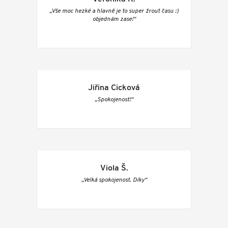
„Vše moc hezké a hlavně je to super žrout času :)
objednám zase!“
Jiřina Cicková
„Spokojenost!“
Viola Š.
„Velká spokojenost. Díky“