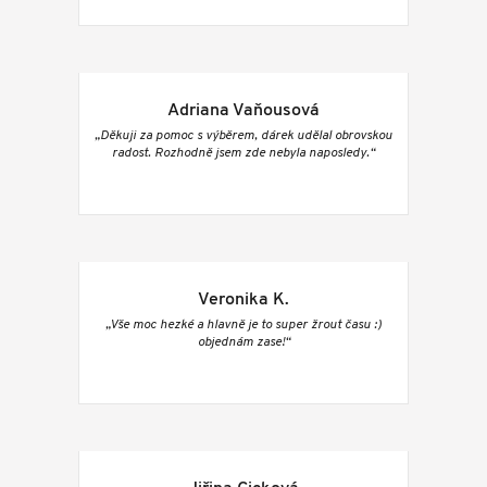
Adriana Vaňousová
„Děkuji za pomoc s výběrem, dárek udělal obrovskou
radost. Rozhodně jsem zde nebyla naposledy.“
Veronika K.
„Vše moc hezké a hlavně je to super žrout času :)
objednám zase!“