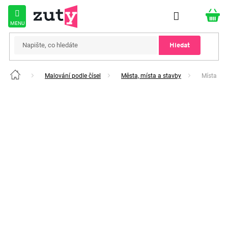
Přejít
na
obsah
Hledat
Malování podle čísel
Města, místa a stavby
Místa
Domů