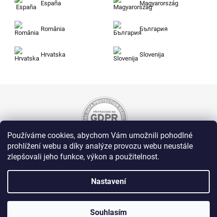
España
Magyarország
România
България
Hrvatska
Slovenija
Používáme cookies, abychom Vám umožnili pohodlné
prohlížení webu a díky analýze provozu webu neustále
zlepšovali jeho funkce, výkon a použitelnost.
Nakupujte na Zuty bezpečně a bez obav. Díky
HTTPS protokolu jsou Vaše citlivá data v
naprostém bezpečí, veškeré informace mezi
Nastavení
prohlížečem a serverem se přenášejí v
zašifrované podobě.
Souhlasím
Zuty, Westlogic s.r.o., Olomoucká 267/29, Opava, 746 01