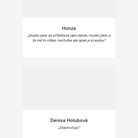
Honza
„Dostal jsem od přítelkyně jako dárek, myslel jsem si
že mě to vůbec nechytne ale opak je pravdou“
Denisa Holubová
„Doporučuju“