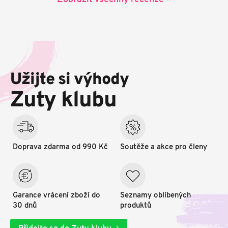
Z
á
p
Užijte si výhody
a
t
Zuty klubu
í
Doprava zdarma od 990 Kč
Soutěže a akce pro členy
Garance vrácení zboží do
Seznamy oblíbených
30 dnů
produktů
Přidejte se do Zuty klubu