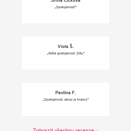
Jiřina Cicková
„Spokojenost!“
Viola Š.
„Velká spokojenost. Díky“
Pavlína F.
„Spokojenost, obraz je krásný“
Zobrazit všechny recenze