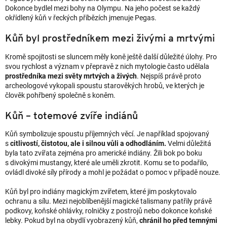
Dokonce bydlel mezi bohy na Olympu. Na jeho počest se každý
okřídlený kůň v řeckých příbězích jmenuje Pegas.
Kůň byl prostředníkem mezi živými a mrtvými
Kromě spojitosti se sluncem měly koně ještě další důležité úlohy. Pro
svou rychlost a význam v přepravě z nich mytologie často udělala
prostředníka mezi světy mrtvých a živých
. Nejspíš právě proto
archeologové vykopali spoustu starověkých hrobů, ve kterých je
člověk pohřbený společně s koněm.
Kůň – totemové zvíře indiánů
Kůň symbolizuje spoustu příjemných věcí. Je například spojovaný
s
citlivostí, čistotou, ale i silnou vůli a odhodláním.
Velmi důležitá
byla tato zvířata zejména pro americké indiány. Žili bok po boku
s divokými mustangy, které ale uměli zkrotit. Komu se to podařilo,
ovládl divoké síly přírody a mohl je požádat o pomoc v případě nouze.
Kůň byl pro indiány magickým zvířetem, které jim poskytovalo
ochranu a sílu. Mezi nejoblíbenější magické talismany patřily právě
podkovy, koňské ohlávky, rolničky z postrojů nebo dokonce koňské
lebky. Pokud byl na obydlí vyobrazený kůň,
chránil ho před temnými