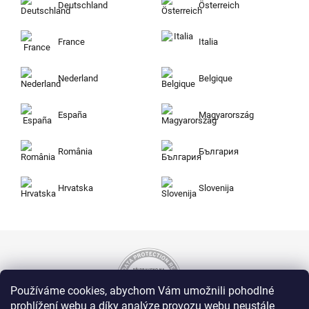
Deutschland
Österreich
France
Italia
Nederland
Belgique
España
Magyarország
România
България
Hrvatska
Slovenija
Používáme cookies, abychom Vám umožnili pohodlné
prohlížení webu a díky analýze provozu webu neustále