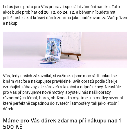
Letos jsme proto pro Vás připravili speciální vánoční nadílku. Tato
akce bude probíhat
od 20. 12. do 24. 12
. a během ní budete mít
příležitost získat krásný dárek zdarma jako poděkování za Vaši přízeň
a nákup.
Vás, tedy našich zákazníků, si vážíme a jsme moc rádi, pokud se
k nám vracíte a nakupujete pravidelně. Svět obrazů podle čísel je
vzrušující, zábavný, ale zároveň relaxační a odpočinkový. Neustále
pro Vás připravujeme nové motivy, abyste u nás našli obrazy
různorodých témat, barev, obtížností a myslíme i na motivy sezónní,
které perfektně zapadnou do sváteční atmosféry, tak jako letošní
dárek.
Máme pro Vás dárek zdarma při nákupu nad 1
500 Kč