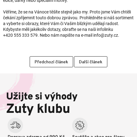
edice, dárky nebo speciální motivy.
Věříme, že se na Vánoce těšíte stejně jako my. Proto jsme Vám chtěli
čekání zpříjemnit touto dobrou zprávou. Prohlédněte si náš sortiment
a vyberte si obrazy, které Vám či Vašim blízkým udělají radost.
Kdybyste měli jakékoliv dotazy, obraťte se na naši infolinku
+420 555 333 579. Nebo nám napište na e-mail info@zuty.cz.
Předchozí článek
Další článek
Z
á
p
Užijte si výhody
a
t
Zuty klubu
í