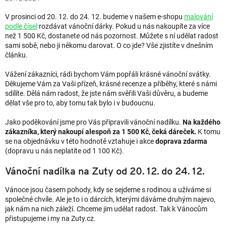
V prosinci od 20. 12. do 24. 12. budeme v našem e-shopu
malování
podle čísel
rozdávat vánoční dárky. Pokud u nás nakoupíte za více
než 1 500 Kč, dostanete od nás pozornost. Můžete s ní udělat radost
sami sobě, nebo ji někomu darovat. O co jde? Vše zjistíte v dnešním
článku.
Vážení zákazníci, rádi bychom Vám popřáli krásné vánoční svátky.
Děkujeme Vám za Vaši přízeň, krásné recenze a příběhy, které s námi
sdílíte. Dělá nám radost, že jste nám svěřili Vaši důvěru, a budeme
dělat vše pro to, aby tomu tak bylo i v budoucnu.
Jako poděkování jsme pro Vás připravili vánoční nadílku.
Na každého
zákazníka, který nakoupí alespoň za 1 500 Kč, čeká dáreček.
K tomu
se na objednávku v této hodnotě vztahuje i akce
doprava zdarma
(dopravu u nás neplatíte od 1 100 Kč).
Vánoční nadílka na Zuty od 20. 12. do 24. 12.
Vánoce jsou časem pohody, kdy se sejdeme s rodinou a užíváme si
společné chvíle. Ale je to i o dárcích, kterými dáváme druhým najevo,
jak nám na nich záleží. Chceme jim udělat radost. Tak k Vánocům
přistupujeme i my na Zuty.cz.