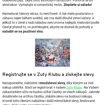
oblíbenou pláž. Dejte život exotickým obrazcům. Ponořte se do
abstrakce. Vymalujte si romantický motiv.
Zlepšete si náladu!
Namalovat takový obraz, to není hned. A tak máte postaráno o
zábavu nejen během svátků, ale i na další dlouhé zimní večery. A
jelikož to v zimě s naší náladou není zrovna nejlepší, malování podle
čísel je přesně to, co potřebujete, abyste se dostali do pohody a
naladili se na pozitivní vlnu
.
Registrujte se v Zuty Klubu a získejte slevy
Nezapomeňte, nabízíme i
množstevní slevy,
díky kterým za Váš
nákup ušetříte. Stačí se registrovat v našem
Zuty Klubu
. Na Vašem
zákaznickém účtu se budou sčítat částky ze všech nákupů. Jakmile
dosáhnete na určitou částku, získáte slevu na budoucí nákupy.
Kromě toho členům nabízíme i další mimořádné slevy, limitované