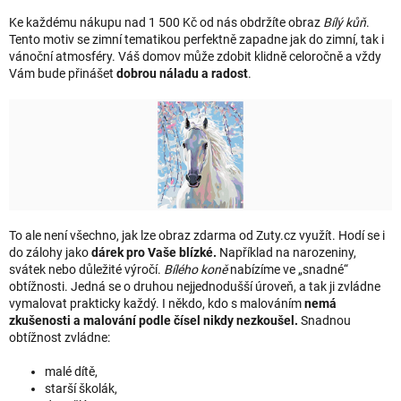
Ke každému nákupu nad 1 500 Kč od nás obdržíte obraz
Bílý
kůň
.
Tento motiv se zimní tematikou perfektně zapadne jak do zimní, tak i
vánoční atmosféry. Váš domov může zdobit klidně celoročně a vždy
Vám bude přinášet
dobrou náladu a radost
.
To ale není všechno, jak lze obraz zdarma od Zuty.cz využít. Hodí se i
do zálohy jako
dárek pro Vaše blízké.
Například na narozeniny,
svátek nebo důležité výročí.
Bílého koně
nabízíme ve „snadné“
obtížnosti. Jedná se o druhou nejjednodušší úroveň, a tak ji zvládne
vymalovat prakticky každý. I někdo, kdo s malováním
nemá
zkušenosti a malování podle čísel nikdy nezkoušel.
Snadnou
obtížnost zvládne:
malé dítě,
starší školák,