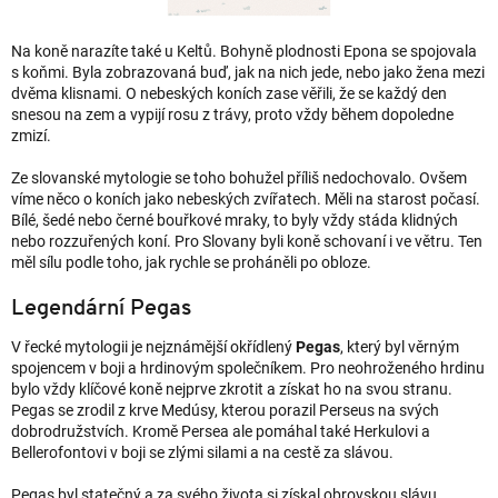
Na koně narazíte také u Keltů. Bohyně plodnosti Epona se spojovala
s koňmi. Byla zobrazovaná buď, jak na nich jede, nebo jako žena mezi
dvěma klisnami. O nebeských koních zase věřili, že se každý den
snesou na zem a vypijí rosu z trávy, proto vždy během dopoledne
zmizí.
Ze slovanské mytologie se toho bohužel příliš nedochovalo. Ovšem
víme něco o koních jako nebeských zvířatech. Měli na starost počasí.
Bílé, šedé nebo černé bouřkové mraky, to byly vždy stáda klidných
nebo rozzuřených koní. Pro Slovany byli koně schovaní i ve větru. Ten
měl sílu podle toho, jak rychle se proháněli po obloze.
Legendární Pegas
V řecké mytologii je nejznámější okřídlený
Pegas
, který byl věrným
spojencem v boji a hrdinovým společníkem. Pro neohroženého hrdinu
bylo vždy klíčové koně nejprve zkrotit a získat ho na svou stranu.
Pegas se zrodil z krve Medúsy, kterou porazil Perseus na svých
dobrodružstvích. Kromě Persea ale pomáhal také Herkulovi a
Bellerofontovi v boji se zlými silami a na cestě za slávou.
Pegas byl statečný a za svého života si získal obrovskou slávu.