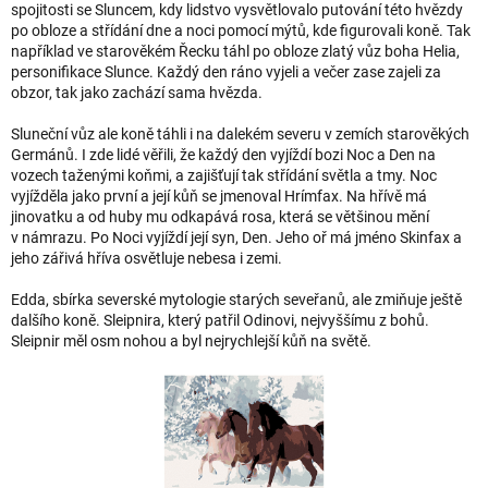
spojitosti se Sluncem, kdy lidstvo vysvětlovalo putování této hvězdy
po obloze a střídání dne a noci pomocí mýtů, kde figurovali koně. Tak
například ve starověkém Řecku táhl po obloze zlatý vůz boha Helia,
personifikace Slunce. Každý den ráno vyjeli a večer zase zajeli za
obzor, tak jako zachází sama hvězda.
Sluneční vůz ale koně táhli i na dalekém severu v zemích starověkých
Germánů. I zde lidé věřili, že každý den vyjíždí bozi Noc a Den na
vozech taženými koňmi, a zajišťují tak střídání světla a tmy. Noc
vyjížděla jako první a její kůň se jmenoval Hrímfax. Na hřívě má
jinovatku a od huby mu odkapává rosa, která se většinou mění
v námrazu. Po Noci vyjíždí její syn, Den. Jeho oř má jméno Skinfax a
jeho zářivá hříva osvětluje nebesa i zemi.
Edda, sbírka severské mytologie starých seveřanů, ale zmiňuje ještě
dalšího koně. Sleipnira, který patřil Odinovi, nejvyššímu z bohů.
Sleipnir měl osm nohou a byl nejrychlejší kůň na světě.