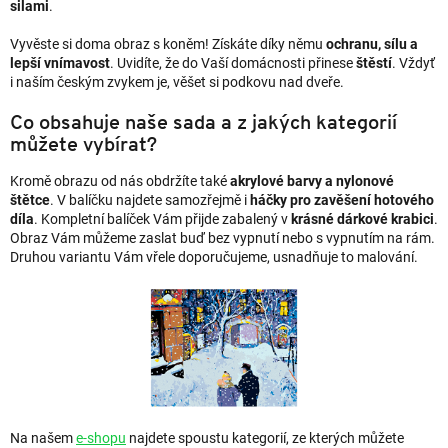
silami
.
Vyvěste si doma obraz s koněm! Získáte díky němu
ochranu, sílu a
lepší vnímavost
. Uvidíte, že do Vaší domácnosti přinese
štěstí
. Vždyť
i naším českým zvykem je, věšet si podkovu nad dveře.
Co obsahuje naše sada a z jakých kategorií
můžete vybírat?
Kromě obrazu od nás obdržíte také
akrylové barvy a nylonové
štětce
. V balíčku najdete samozřejmě i
háčky pro zavěšení hotového
díla
. Kompletní balíček Vám přijde zabalený v
krásné dárkové krabici
.
Obraz Vám můžeme zaslat buď bez vypnutí nebo s vypnutím na rám.
Druhou variantu Vám vřele doporučujeme, usnadňuje to malování.
Na našem
e-shopu
najdete spoustu kategorií, ze kterých můžete