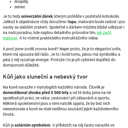
dospělý,
senior.
Je to tedy
univerzální
dárek
, kterým potěšíte v podstatě kohokoliv.
Jelikož k objednávce vždy doručíme i
lupu
, malování bude radost i pro
osoby se slabším zrakem. Společně s dárkem můžete blízké odkázat i
na naši poradnu, kde najdou detailního průvodce tím,
jak začít
malovat
. A to včetně praktického instruktážního videa.
A proč jsme zvolili zrovna koně? Nejen proto, že je to elegantní zvíře,
které má spousta lidí rádo. Je to i kvůli tomu, jakou má symboliku a
jaká z něj vyzařuje energie. Protože i to je při vybírání doplňků do
domácnosti důležité.
Kůň jako sluneční a nebeský tvor
Na koně narazíte v mytologiích každého národa. Člověk je
domestikoval zhruba před 5 500 lety
a od té doby jsme na ně
spoléhali při práci, ve válce, cestování i při zábavách a sportu.
Některá společenství jsou s nimi natolik spjatá, že by bez nich
neexistovala a koně se stali nedílnou součástí jejich každodenního
života.
Kůň je
solárním symbolem
. V příbězích na něj často narazíte ve