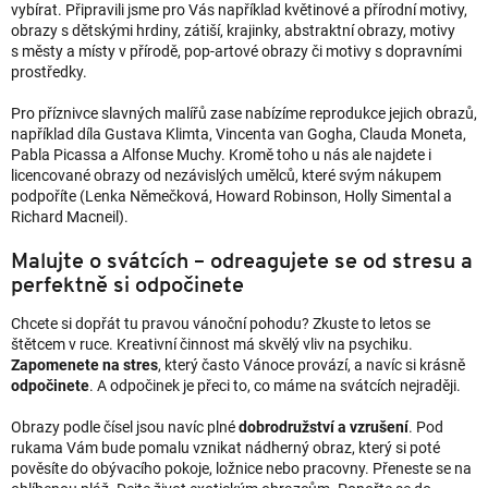
vybírat. Připravili jsme pro Vás například květinové a přírodní motivy,
obrazy s dětskými hrdiny, zátiší, krajinky, abstraktní obrazy, motivy
s městy a místy v přírodě, pop-artové obrazy či motivy s dopravními
prostředky.
Pro příznivce slavných malířů zase nabízíme reprodukce jejich obrazů,
například díla Gustava Klimta, Vincenta van Gogha, Clauda Moneta,
Pabla Picassa a Alfonse Muchy. Kromě toho u nás ale najdete i
licencované obrazy od nezávislých umělců, které svým nákupem
podpoříte (Lenka Němečková, Howard Robinson, Holly Simental a
Richard Macneil).
Malujte o svátcích – odreagujete se od stresu a
perfektně si odpočinete
Chcete si dopřát tu pravou vánoční pohodu? Zkuste to letos se
štětcem v ruce. Kreativní činnost má skvělý vliv na psychiku.
Zapomenete na stres
, který často Vánoce provází, a navíc si krásně
odpočinete
. A odpočinek je přeci to, co máme na svátcích nejraději.
Obrazy podle čísel jsou navíc plné
dobrodružství a vzrušení
. Pod
rukama Vám bude pomalu vznikat nádherný obraz, který si poté
pověsíte do obývacího pokoje, ložnice nebo pracovny. Přeneste se na