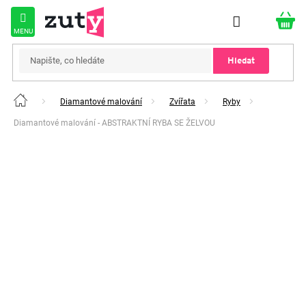
Přejít
na
obsah
Hledat
Diamantové malování
Zvířata
Ryby
Domů
Diamantové malování - ABSTRAKTNÍ RYBA SE ŽELVOU