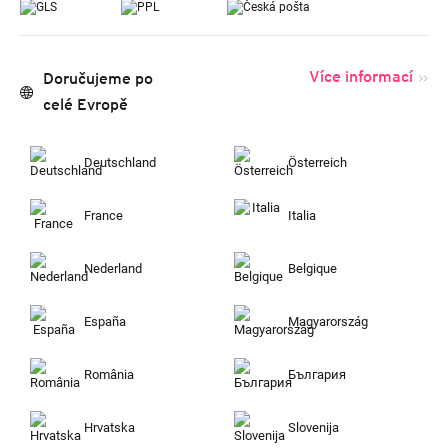
Více informací
Doručujeme po
celé Evropě
Deutschland
Österreich
France
Italia
Nederland
Belgique
España
Magyarország
România
България
Hrvatska
Slovenija