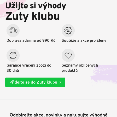
p
Užijte si výhody
a
t
Zuty klubu
í
Doprava zdarma od 990 Kč
Soutěže a akce pro členy
Garance vrácení zboží do
Seznamy oblíbených
30 dnů
produktů
Přidejte se do Zuty klubu
Odebírejte akce, novinky a nakupujte výhodně