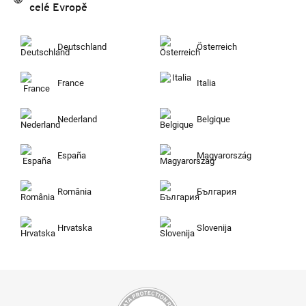
celé Evropě
Deutschland
Österreich
France
Italia
Nederland
Belgique
España
Magyarország
România
България
Hrvatska
Slovenija