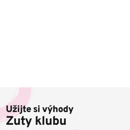
Z
á
p
Užijte si výhody
a
t
Zuty klubu
í