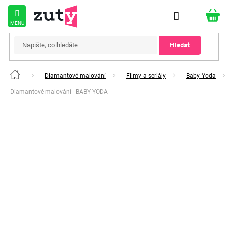
Přejít
na
obsah
Hledat
Diamantové malování
Filmy a seriály
Baby Yoda
Domů
Diamantové malování - BABY YODA