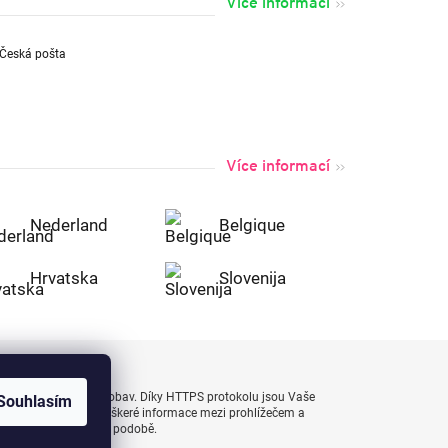
Více informací
Více informací
Nederland
Belgique
Hrvatska
Slovenija
uty bezpečně a bez obav. Díky HTTPS protokolu jsou Vaše
Souhlasím
 naprostém bezpečí, veškeré informace mezi prohlížečem a
enášejí v zašifrované podobě.