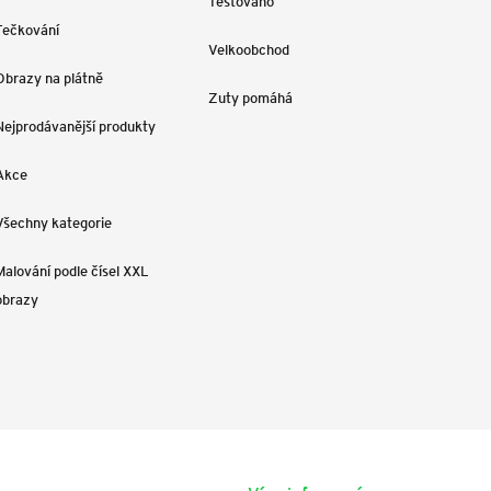
Testováno
Tečkování
Velkoobchod
Obrazy na plátně
Zuty pomáhá
Nejprodávanější produkty
Akce
Všechny kategorie
Malování podle čísel XXL
obrazy