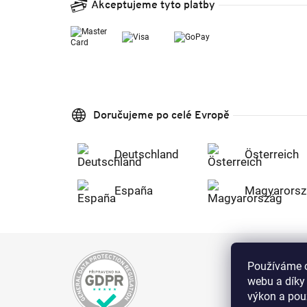
Akceptujeme tyto platby
Doručujeme po celé Evropě
Deutschland
Österreich
España
Magyarorsz
Používáme c
webu a díky
výkon a použ