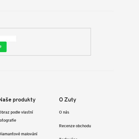
e
Naše produkty
O Zuty
Obraz podle vlastní
O nás
fotografie
Recenze obchodu
Diamantové malování