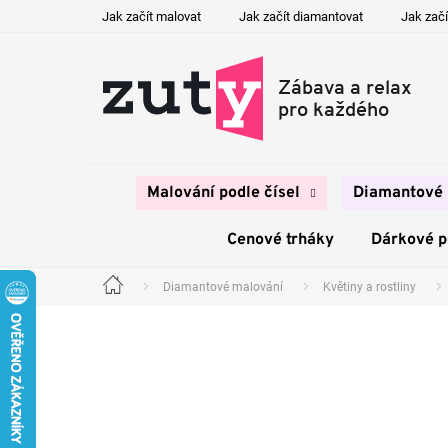
Přejít
Jak začít malovat
Jak začít diamantovat
Jak začí
na
obsah
Malování podle čísel
Diamantové 
Cenové trháky
Dárkové 
Diamantové malování
Květiny a rostliny
Domů