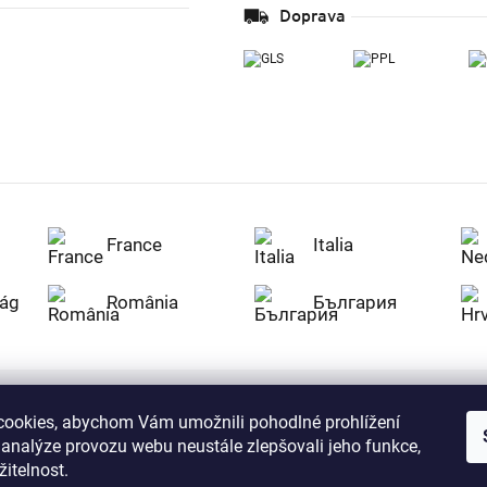
Doprava
France
Italia
ág
România
България
ookies, abychom Vám umožnili pohodlné prohlížení
Nakupujte na Z
 analýze provozu webu neustále zlepšovali jeho funkce,
citlivá data v
serverem se př
itelnost.