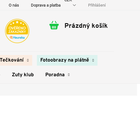
Přihlášení
O nás
Doprava a platba
Kontakty
Prázdný košík
Nákupní
košík
Tečkování
Fotoobrazy na plátně
e
Zuty klub
Poradna