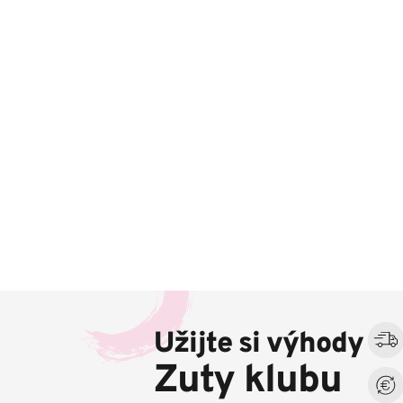
Z
á
Užijte si výhody
p
a
Zuty klubu
t
í