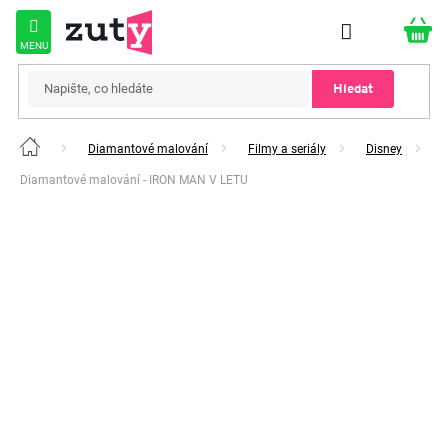
Přejít
na
obsah
Hledat
Diamantové malování
Filmy a seriály
Disney
Domů
Diamantové malování - IRON MAN V LETU