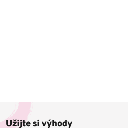
Z
á
p
Užijte si výhody
a