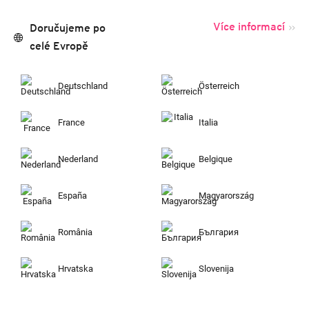
Více informací
Doručujeme po
celé Evropě
Deutschland
Österreich
France
Italia
Nederland
Belgique
España
Magyarország
România
България
Hrvatska
Slovenija