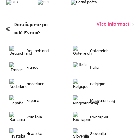
Více informací
Doručujeme po
celé Evropě
Deutschland
Österreich
France
Italia
Nederland
Belgique
España
Magyarország
România
България
Hrvatska
Slovenija