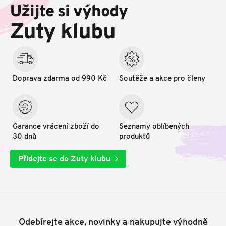
p
Užijte si výhody
a
t
Zuty klubu
í
Doprava zdarma od 990 Kč
Soutěže a akce pro členy
Garance vrácení zboží do
Seznamy oblíbených
30 dnů
produktů
Přidejte se do Zuty klubu
Odebírejte akce, novinky a nakupujte výhodně