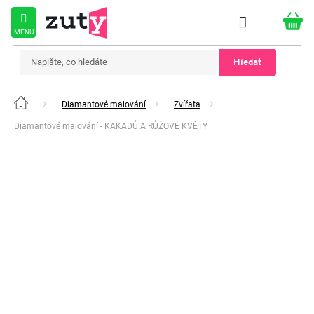
Přejít
na
obsah
Hledat
Diamantové malování
Zvířata
Domů
Diamantové malování - KAKADŮ A RŮŽOVÉ KVĚTY