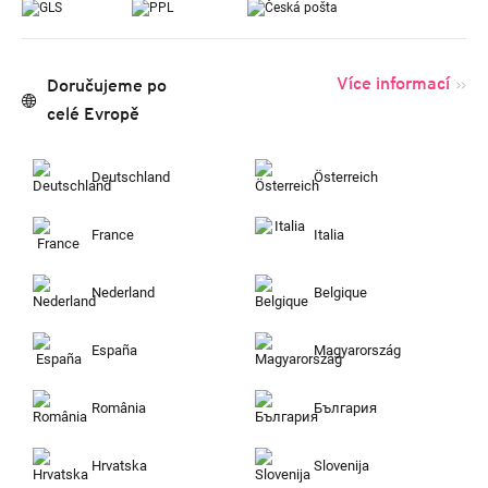
Více informací
Doručujeme po
celé Evropě
Deutschland
Österreich
France
Italia
Nederland
Belgique
España
Magyarország
România
България
Hrvatska
Slovenija