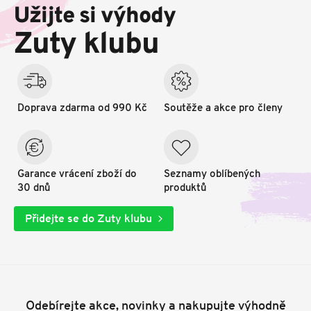
p
Užijte si výhody
a
t
Zuty klubu
í
Doprava zdarma od 990 Kč
Soutěže a akce pro členy
Garance vrácení zboží do
Seznamy oblíbených
30 dnů
produktů
Přidejte se do Zuty klubu
Odebírejte akce, novinky a nakupujte výhodně