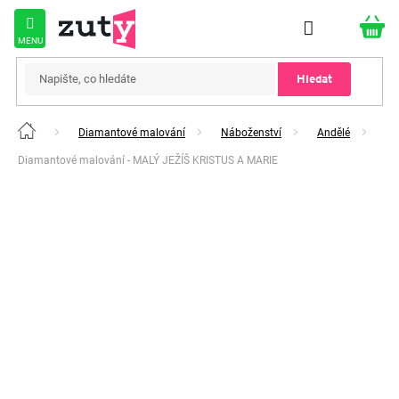
Přejít
na
obsah
Hledat
Diamantové malování
Náboženství
Andělé
Domů
Diamantové malování - MALÝ JEŽÍŠ KRISTUS A MARIE