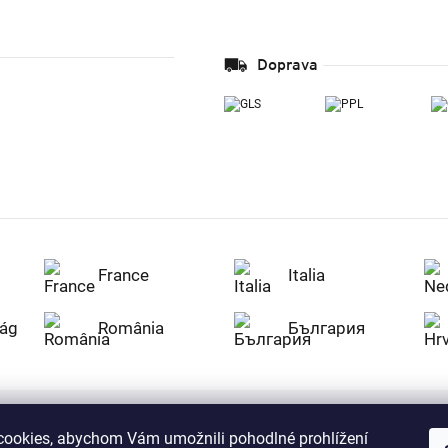
Doprava
France
Italia
ág
România
България
ookies, abychom Vám umožnili pohodlné prohlížení
Nakupujte na Z