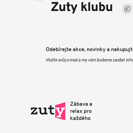
a
Zuty klubu
t
í
Odebírejte akce, novinky a nakupuj
Vložte svůj e-mail a my vám budeme zasílat in