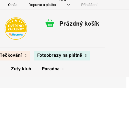
Přihlášení
O nás
Doprava a platba
Kontakty
Prázdný košík
Nákupní
košík
Tečkování
Fotoobrazy na plátně
e
Zuty klub
Poradna