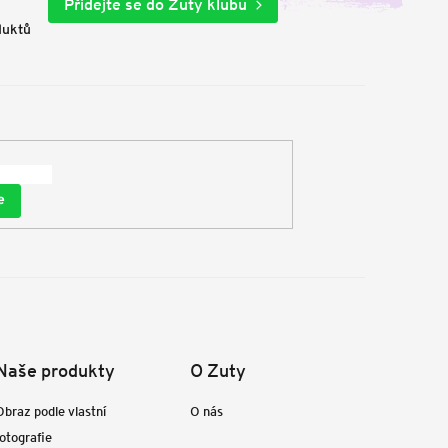
Přidejte se do Zuty klubu
duktů
e
Naše produkty
O Zuty
Obraz podle vlastní
O nás
fotografie