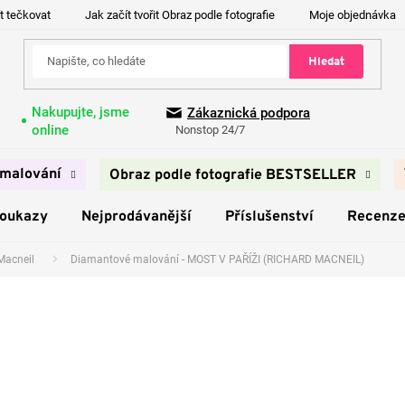
t tečkovat
Jak začít tvořit Obraz podle fotografie
Moje objednávka
Hledat
Nakupujte, jsme
Zákaznická podpora
online
Nonstop 24/7
malování
Obraz podle fotografie BESTSELLER
poukazy
Nejprodávanější
Příslušenství
Recenz
Macneil
Diamantové malování - MOST V PAŘÍŽI (RICHARD MACNEIL)