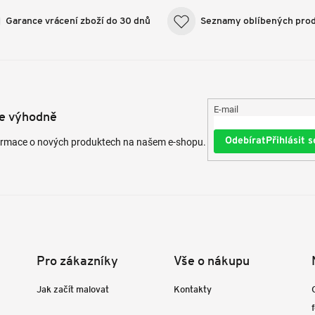
Garance vrácení zboží do 30 dnů
Seznamy oblíbených pro
E-mail
te výhodně
Přihlásit s
formace o nových produktech na našem e-shopu.
Pro zákazníky
Vše o nákupu
Jak začít malovat
Kontakty