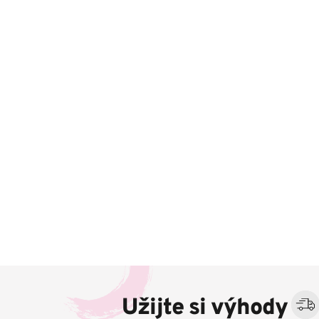
Z
á
Užijte si výhody
p