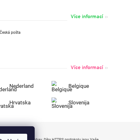
Více informací
Více informací
Nederland
Belgique
Hrvatska
Slovenija
uty bezpečně a bez obav. Díky HTTPS protokolu jsou Vaše