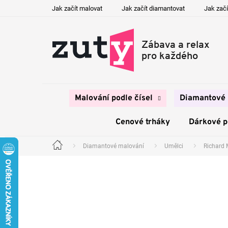
Přejít
Jak začít malovat
Jak začít diamantovat
Jak začí
na
obsah
Malování podle čísel
Diamantové 
Cenové trháky
Dárkové 
Diamantové malování
Umělci
Richard 
Domů