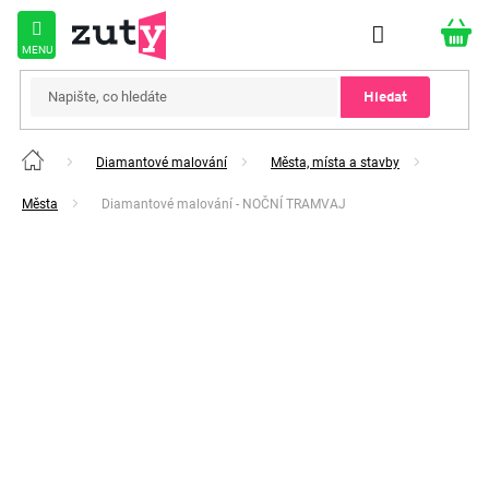
Přejít
na
obsah
Hledat
Diamantové malování
Města, místa a stavby
Domů
Města
Diamantové malování - NOČNÍ TRAMVAJ