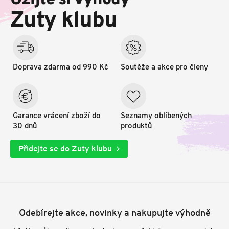
Užijte si výhody
t
Zuty klubu
í
Doprava zdarma od 990 Kč
Soutěže a akce pro členy
Garance vrácení zboží do
Seznamy oblíbených
30 dnů
produktů
Přidejte se do Zuty klubu
Odebírejte akce, novinky a nakupujte výhodně