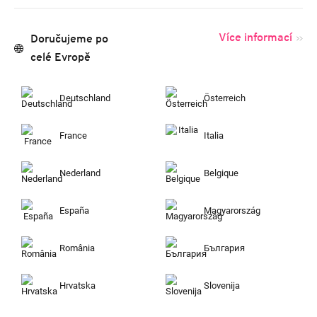
Více informací
Doručujeme po
celé Evropě
Deutschland
Österreich
France
Italia
Nederland
Belgique
España
Magyarország
România
България
Hrvatska
Slovenija