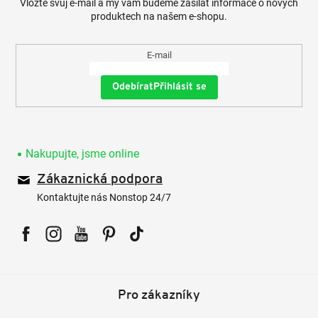
Vložte svůj e-mail a my vám budeme zasílat informace o nových
produktech na našem e-shopu.
E-mail
Přihlásit se
Nakupujte, jsme online
Zákaznická podpora
Kontaktujte nás Nonstop 24/7
Facebook
Instagram
YouTube
Pinterest
Tiktok
Pro zákazníky