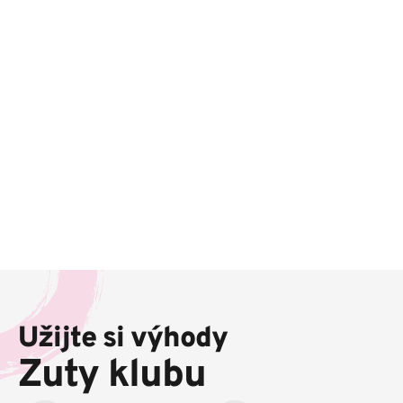
Z
á
p
Užijte si výhody
a
t
Zuty klubu
í